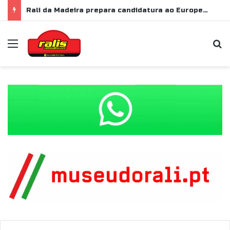
Rali da Madeira prepara candidatura ao Europeu de Ralis para 2028
Menu
P