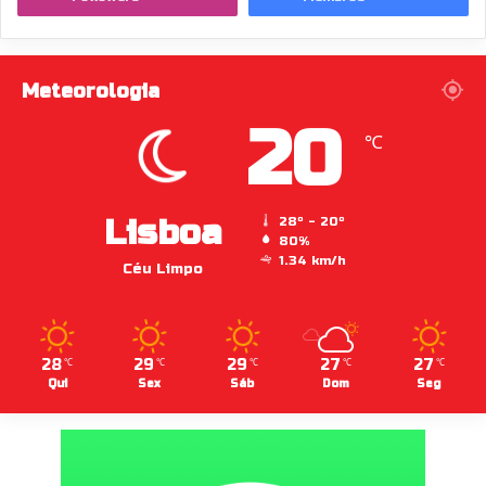
Meteorologia
20
℃
Lisboa
28º - 20º
80%
1.34 km/h
Céu Limpo
28
29
29
27
27
℃
℃
℃
℃
℃
Qui
Sex
Sáb
Dom
Seg