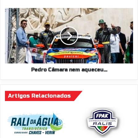
Pedro
Câmara
nem
aqueceu...
Pedro Câmara nem aqueceu...
Artigos Relacionados