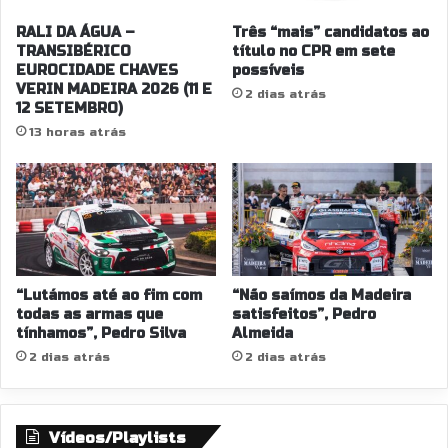
RALI DA ÁGUA –
Três “mais” candidatos ao
TRANSIBÉRICO
título no CPR em sete
EUROCIDADE CHAVES
possíveis
VERIN MADEIRA 2026 (11 E
2 dias atrás
12 SETEMBRO)
13 horas atrás
“Lutámos até ao fim com
“Não saímos da Madeira
todas as armas que
satisfeitos”, Pedro
tínhamos”, Pedro Silva
Almeida
2 dias atrás
2 dias atrás
Vídeos/Playlists