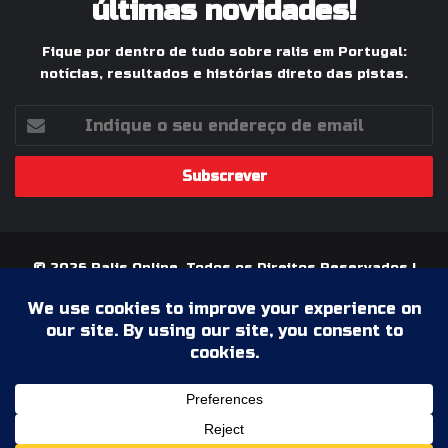
últimas novidades!
Fique por dentro de tudo sobre ralis em Portugal:
notícias, resultados e histórias direto das pistas.
Indique
o
seu
endereço
de
email
© 2026 Ralis Online, Todos os Direitos Reservados |
Paixão pelos Ralis em Portugal
Termos & Condições
Política de Privacidade
Ficha Técnica
Estatuto Editorial
Facebook
YouTube
Instagram
WhatsApp
Grupo