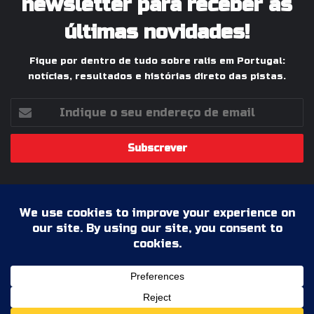
newsletter para receber as
últimas novidades!
Fique por dentro de tudo sobre ralis em Portugal:
notícias, resultados e histórias direto das pistas.
Indique
o
seu
endereço
de
email
© 2026 Ralis Online, Todos os Direitos Reservados |
Paixão pelos Ralis em Portugal
Termos & Condições
Política de Privacidade
Ficha Técnica
Estatuto Editorial