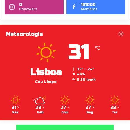
0
101000
Followers
Membros
Meteorologia
31
℃
Lisboa
32º - 24º
46%
3.58 km/h
Céu Limpo
31
29
27
27
28
℃
℃
℃
℃
℃
Sex
Sáb
Dom
Seg
Ter