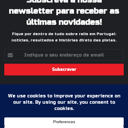
Subscreva a nossa
newsletter para receber as
últimas novidades!
Fique por dentro de tudo sobre ralis em Portugal:
notícias, resultados e histórias direto das pistas.
Indique
o
seu
endereço
de
email
© 2026 Ralis Online, Todos os Direitos Reservados |
Paixão pelos Ralis em Portugal
Termos & Condições
Política de Privacidade
Ficha Técnica
Estatuto Editorial