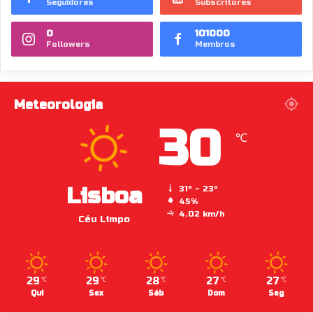
Seguidores
Subscritores
0
101000
Followers
Membros
Meteorologia
30
℃
Lisboa
31º - 23º
45%
4.02 km/h
Céu Limpo
29
29
28
27
27
℃
℃
℃
℃
℃
Qui
Sex
Sáb
Dom
Seg