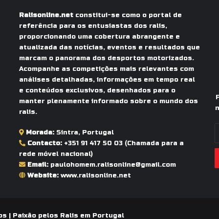
Ralisonline.net
constitui-se como o portal de
referência para os entusiastas dos ralis,
proporcionando uma cobertura abrangente e
atualizada das notícias, eventos e resultados que
marcam o panorama dos desportos motorizados.
Acompanhe as competições mais relevantes com
análises detalhadas, informações em tempo real
e conteúdos exclusivos, desenhados para o
manter plenamente informado sobre o mundo dos
n
ralis.
I
Morada:
Sintra, Portugal
o
Contacto:
+351 91 417 50 03
(Chamada para a
s
rede móvel nacional)
e
Email:
paulohomem.ralisonline@gmail.com
d
Website:
www.ralisonline.net
e
os |
Paixão pelos Ralis em Portugal