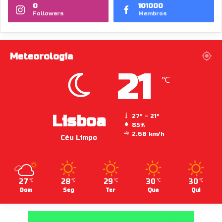
0
101000
Followers
Membros
Meteorologia
21
℃
Lisboa
27º - 21º
85%
2.68 km/h
Céu Limpo
27
28
29
30
30
℃
℃
℃
℃
℃
Dom
Seg
Ter
Qua
Qui