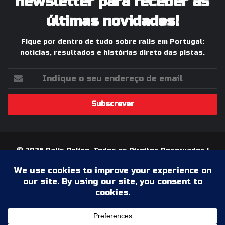
newsletter para receber as
últimas novidades!
Fique por dentro de tudo sobre ralis em Portugal:
notícias, resultados e histórias direto das pistas.
Indique
o
seu
endereço
de
email
© 2026 Ralis Online, Todos os Direitos Reservados |
Paixão pelos Ralis em Portugal
Termos & Condições
Política de Privacidade
Ficha Técnica
Estatuto Editorial
Facebook
YouTube
Instagram
WhatsApp
Grupo