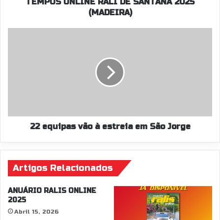
TEMPOS ONLINE RALI DE SANTANA 2025
(MADEIRA)
22
equipas
vão
à
estreia
em
São
Jorge
22 equipas vão à estreia em São Jorge
Artigos Relacionados
ANUÁRIO RALIS ONLINE
2025
Abril 15, 2026