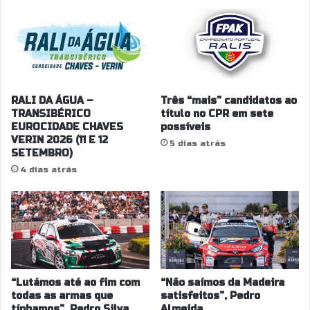
RALI DA ÁGUA –
Três “mais” candidatos ao
TRANSIBÉRICO
título no CPR em sete
EUROCIDADE CHAVES
possíveis
VERIN 2026 (11 E 12
5 dias atrás
SETEMBRO)
4 dias atrás
“Lutámos até ao fim com
“Não saímos da Madeira
todas as armas que
satisfeitos”, Pedro
tínhamos”, Pedro Silva
Almeida