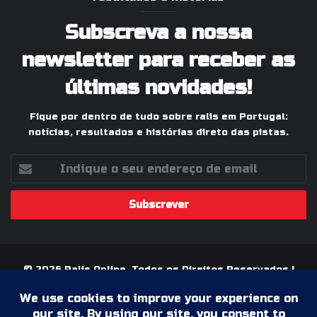
Subscreva a nossa
newsletter para receber as
últimas novidades!
Fique por dentro de tudo sobre ralis em Portugal:
notícias, resultados e histórias direto das pistas.
Indique
o
seu
endereço
de
email
© 2026 Ralis Online, Todos os Direitos Reservados |
Paixão pelos Ralis em Portugal
Termos & Condições
Política de Privacidade