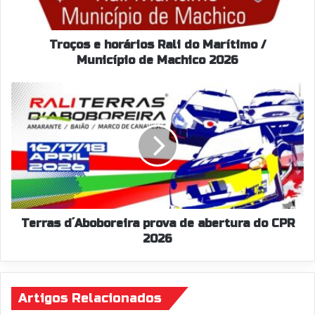
Município
de
Machico
Troços e horários Rali do Marítimo /
2026
Município de Machico 2026
Terras
d
´Aboboreira
prova
de
abertura
do
CPR
2026
Terras d´Aboboreira prova de abertura do CPR
2026
Artigos Relacionados