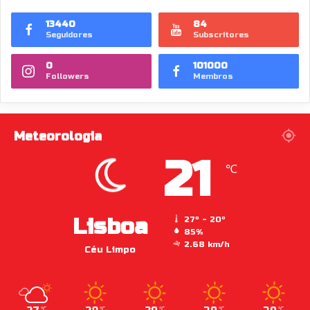
13440
84
Seguidores
Subscritores
0
101000
Followers
Membros
Meteorologia
21
℃
Lisboa
27º - 20º
85%
2.68 km/h
Céu Limpo
℃
℃
℃
℃
℃