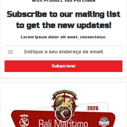
With Product You Purchase
Subscribe to our mailing list
to get the new updates!
Lorem ipsum dolor sit amet, consectetur.
Indique
o
seu
endereço
de
email
Troços
e
horários
Rali
do
Marítimo
/