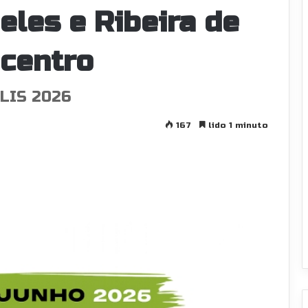
les e Ribeira de
 centro
LIS 2026
167
lido 1 minuto