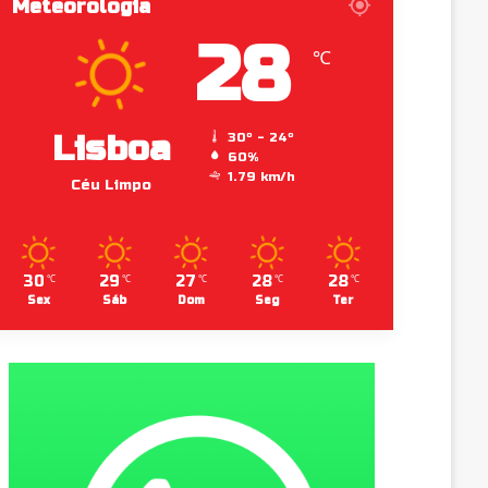
Meteorologia
28
℃
Lisboa
30º - 24º
60%
1.79 km/h
Céu Limpo
30
29
27
28
28
℃
℃
℃
℃
℃
Sex
Sáb
Dom
Seg
Ter