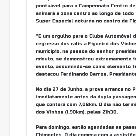
pontuável para o Campeonato Centro de 
animará a zona centro ao longo de todo
Super Especial noturna no centro de Fi
“É um orgulho para o Clube Automóvel 
regresso dos ralis a Figueiró dos Vinho
município, na pessoa do senhor presiden
minuto, se demonstrou extremamente in
evento, assumindo-se como elemento fu
destacou Ferdinando Barros, President
No dia 27 de Junho, a prova arranca no 
imediatamente antes da dupla passagem 
que contará com 7,08km. O dia não termi
dos Vinhos (1,90km), pelas 21h30.
Para domingo, estão agendadas as pass
Chimpeles. O dia começa com a assistên