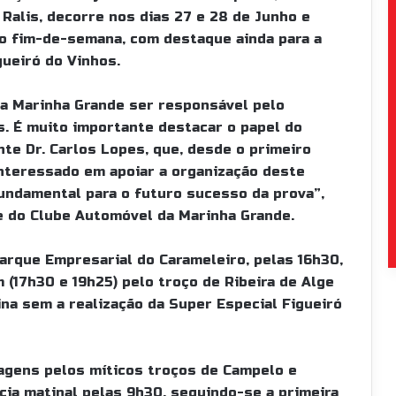
Ralis, decorre nos dias 27 e 28 de Junho e
 o fim-de-semana, com destaque ainda para a
gueiró do Vinhos.
da Marinha Grande ser responsável pelo
s. É muito importante destacar o papel do
te Dr. Carlos Lopes, que, desde o primeiro
teressado em apoiar a organização deste
ndamental para o futuro sucesso da prova”,
e do Clube Automóvel da Marinha Grande.
Parque Empresarial do Carameleiro, pelas 16h30,
(17h30 e 19h25) pelo troço de Ribeira de Alge
na sem a realização da Super Especial Figueiró
agens pelos míticos troços de Campelo e
cia matinal pelas 9h30, seguindo-se a primeira