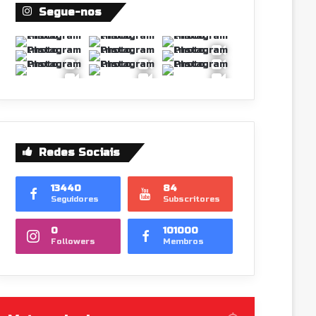
Segue-nos
Redes Sociais
13440
84
Seguidores
Subscritores
0
101000
Followers
Membros