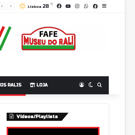
Facebook
YouTube
Instagram
WhatsApp
℃
Grupo Faceboo
Sidebar
28
Lisboa
Log In
Switch skin
Pesquisar p
OS RALIS
LOJA
Vídeos/Playlists