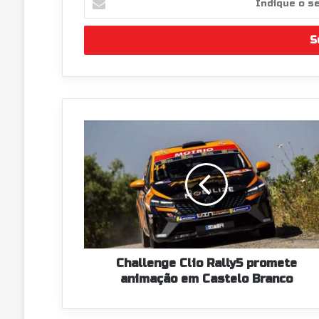
o
seu
endereço
de
email
Challenge
Clio
Rally5
promete
animação
em
Castelo
Branco
Challenge Clio Rally5 promete
animação em Castelo Branco