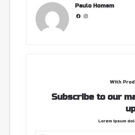
Paulo Homem
Facebook
Instagram
With Prod
Subscribe to our ma
up
Lorem ipsum dolo
Indique