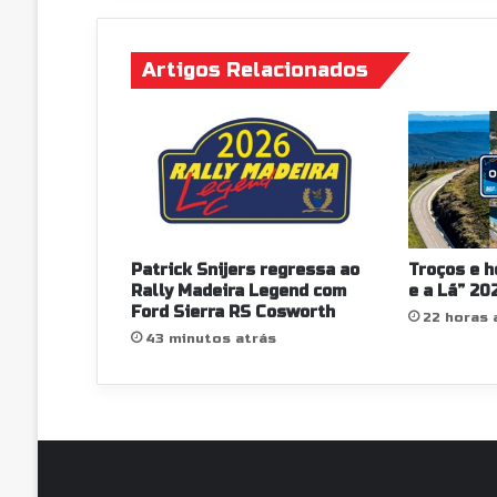
Artigos Relacionados
Patrick Snijers regressa ao
Troços e h
Rally Madeira Legend com
e a Lã” 20
Ford Sierra RS Cosworth
22 horas 
43 minutos atrás