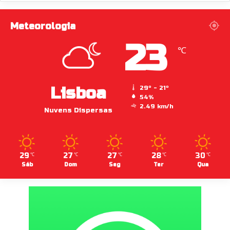
Meteorologia
23
℃
Lisboa
29º - 21º
54%
2.49 km/h
Nuvens Dispersas
29
27
27
28
30
℃
℃
℃
℃
℃
Sáb
Dom
Seg
Ter
Qua