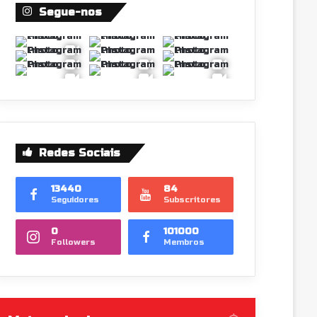
Segue-nos
Redes Sociais
13440
84
Seguidores
Subscritores
0
101000
Followers
Membros