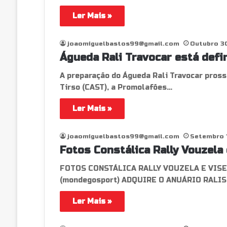
Ler Mais »
joaomiguelbastos99@gmail.com
Outubro 3
Águeda Rali Travocar está defi
A preparação do Águeda Rali Travocar pros
Tirso (CAST), a Promolafões…
Ler Mais »
joaomiguelbastos99@gmail.com
Setembro 
Fotos Constálica Rally Vouzela 
FOTOS CONSTÁLICA RALLY VOUZELA E VISEU
(mondegosport) ADQUIRE O ANUÁRIO RALI
Ler Mais »