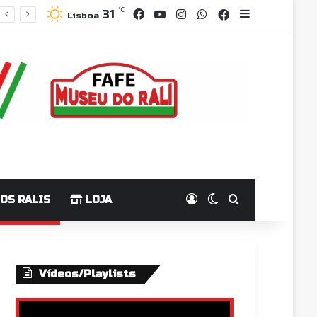
℃
Facebook
YouTube
Instagram
WhatsApp
31
Grupo Facebo
Sidebar
Lisboa
Log In
Switch skin
Pesquisar p
OS RALIS
LOJA
Vídeos/Playlists