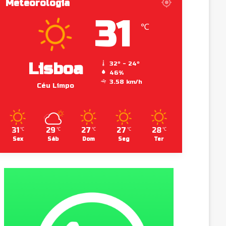
Meteorologia
31
℃
Lisboa
32º - 24º
46%
3.58 km/h
Céu Limpo
31
29
27
27
28
℃
℃
℃
℃
℃
Sex
Sáb
Dom
Seg
Ter