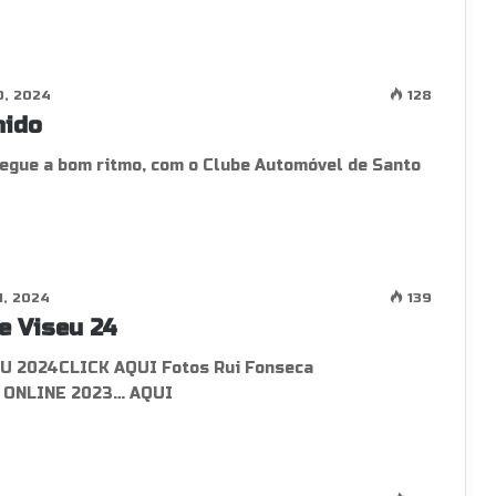
0, 2024
128
nido
segue a bom ritmo, com o Clube Automóvel de Santo
1, 2024
139
e Viseu 24
 2024CLICK AQUI Fotos Rui Fonseca
S ONLINE 2023… AQUI