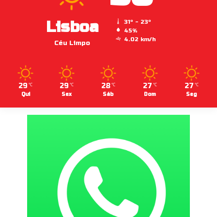
Lisboa
31º - 23º
45%
4.02 km/h
Céu Limpo
29
29
28
27
27
℃
℃
℃
℃
℃
Qui
Sex
Sáb
Dom
Seg