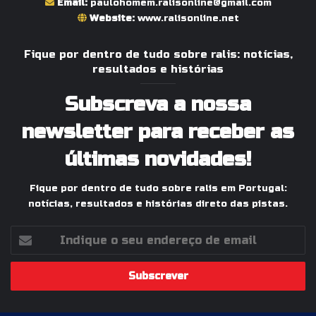
Email:
paulohomem.ralisonline@gmail.com
Website:
www.ralisonline.net
Fique por dentro de tudo sobre ralis: notícias,
resultados e histórias
Subscreva a nossa
newsletter para receber as
últimas novidades!
Fique por dentro de tudo sobre ralis em Portugal:
notícias, resultados e histórias direto das pistas.
Indique
o
seu
endereço
de
email