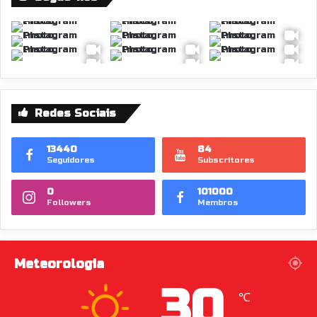
Redes Sociais
13440
84
Seguidores
Subscritores
0
101000
Followers
Membros
Meteorologia
30
℃