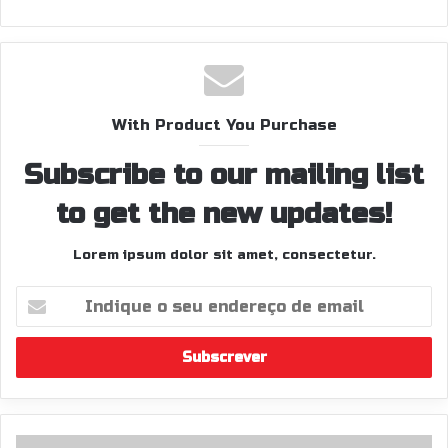
eb
sit
e
With Product You Purchase
Subscribe to our mailing list
to get the new updates!
Lorem ipsum dolor sit amet, consectetur.
I
n
d
i
q
u
e
o
R