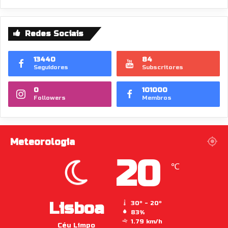
Redes Sociais
13440
84
Seguidores
Subscritores
0
101000
Followers
Membros
Meteorologia
20
℃
Lisboa
30º - 20º
83%
1.79 km/h
Céu Limpo