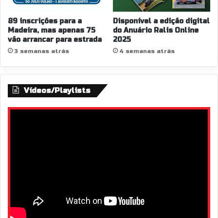
s
n
89 inscrições para a
Disponível a edição digital
o
Madeira, mas apenas 75
do Anuário Ralis Online
v
vão arrancar para estrada
2025
i
3 semanas atrás
4 semanas atrás
d
a
d
s
Vídeos/Playlists