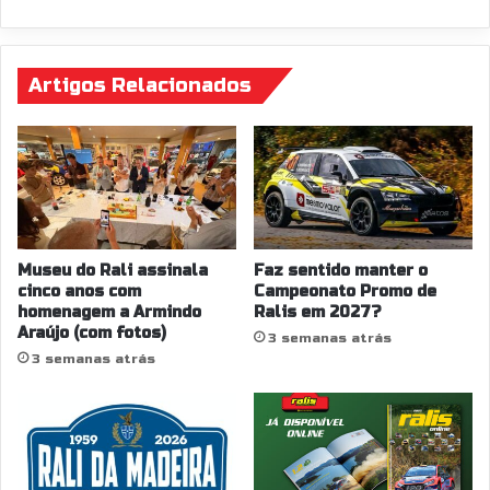
p
a
e
l
l
i
o
Artigos Relacionados
d
I
e
l
M
h
e
á
s
L
ã
i
o
l
f
á
r
Museu do Rali assinala
Faz sentido manter o
s
i
cinco anos com
Campeonato Promo de
c
homenagem a Armindo
Ralis em 2027?
o
Araújo (com fotos)
o
2
3 semanas atrás
m
0
3 semanas atrás
m
2
u
4
i
t
a