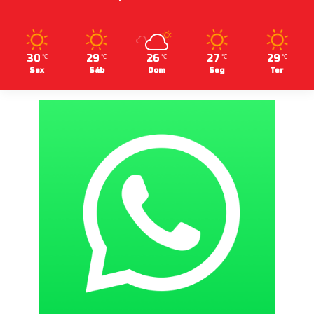
30
29
26
27
29
℃
℃
℃
℃
℃
Sex
Sáb
Dom
Seg
Ter