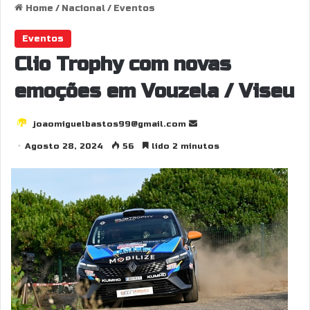
Home
/
Nacional
/
Eventos
Eventos
Clio Trophy com novas
emoções em Vouzela / Viseu
joaomiguelbastos99@gmail.com
S
e
Agosto 28, 2024
56
lido 2 minutos
n
d
a
n
e
m
a
i
l