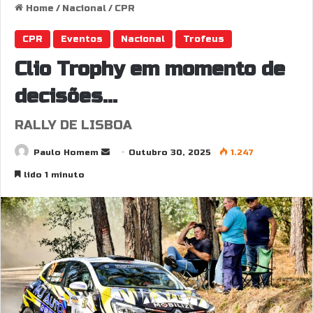
Home
/
Nacional
/
CPR
CPR
Eventos
Nacional
Trofeus
Clio Trophy em momento de
decisões…
RALLY DE LISBOA
Send
Paulo Homem
Outubro 30, 2025
1.247
an
lido 1 minuto
email