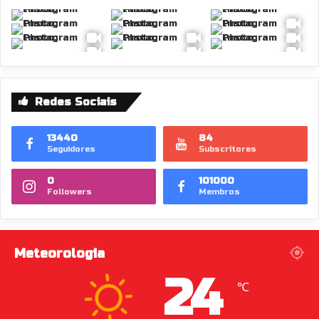
Redes Sociais
13440
84
Seguidores
Subscritores
0
101000
Followers
Membros
Meteorologia
24
℃