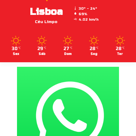
Lisboa
30º - 24º
69%
4.02 km/h
Céu Limpo
30
29
27
28
28
℃
℃
℃
℃
℃
Sex
Sáb
Dom
Seg
Ter