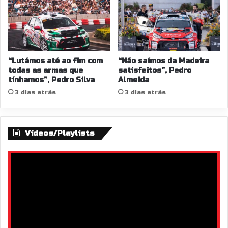
“Lutámos até ao fim com
“Não saímos da Madeira
todas as armas que
satisfeitos”, Pedro
tínhamos”, Pedro Silva
Almeida
3 dias atrás
3 dias atrás
Vídeos/Playlists