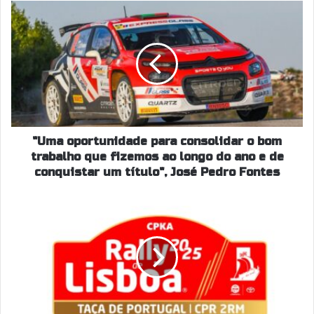
"Uma
oportunidade
para
consolidar
o
bom
trabalho
que
fizemos
ao
"Uma oportunidade para consolidar o bom
longo
trabalho que fizemos ao longo do ano e de
do
conquistar um título", José Pedro Fontes
ano
e
RALLY
de
DE
conquistar
LISBOA
um
2025
título",
(30
José
OUTUBRO
Pedro
A
Fontes
01