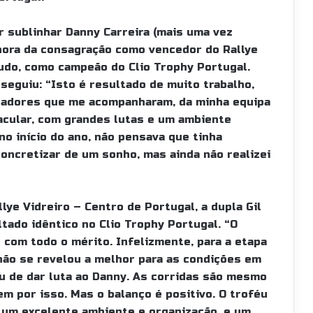
 sublinhar Danny Carreira (mais uma vez
hora da consagração como vencedor do Rallye
tudo, como campeão do Clio Trophy Portugal.
seguiu: “Isto é resultado de muito trabalho,
adores que me acompanharam, da minha equipa
tacular, com grandes lutas e um ambiente
o início do ano, não pensava que tinha
concretizar de um sonho, mas ainda não realizei
ye Vidreiro – Centro de Portugal, a dupla Gil
tado idêntico no Clio Trophy Portugal. “O
 com todo o mérito. Infelizmente, para a etapa
não se revelou a melhor para as condições em
iu de dar luta ao Danny. As corridas são mesmo
m por isso. Mas o balanço é positivo. O troféu
m um excelente ambiente e organização, e um