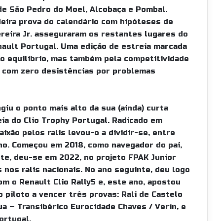
 de São Pedro do Moel, Alcobaça e Pombal.
eira prova do calendário com hipóteses de
ereira Jr. asseguraram os restantes lugares do
ault Portugal. Uma edição de estreia marcada
o equilíbrio, mas também pela competitividade
 5, com zero desistências por problemas
giu o ponto mais alto da sua (ainda) curta
eia do Clio Trophy Portugal. Radicado em
aixão pelos ralis levou-o a dividir-se, entre
ho. Começou em 2018, como navegador do pai,
ante, deu-se em 2022, no projeto FPAK Junior
 nos ralis nacionais. No ano seguinte, deu logo
om o Renault Clio Rally5 e, este ano, apostou
o piloto a vencer três provas: Rali de Castelo
ua – Transibérico Eurocidade Chaves / Verín, e
ortugal.