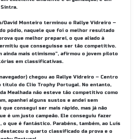
Sintra.
o/David Monteiro terminou o Rallye Vidreiro –
do pódio, naquele que foi o melhor resultado
 prova que melhor preparei, o que aliado à
permitiu que conseguisse ser tão competitivo.
 ainda mais otimismo”, afirmou o jovem piloto
órias em classificativas.
 navegador) chegou ao Rallye Vidreiro – Centro
título do Clio Trophy Portugal. No entanto,
o da Mealhada não esteve tão competitivo como
ram, apanhei alguns sustos e andei sem
 é que consegui ser mais rápido, mas já não
que é um justo campeão. Ele conseguiu fazer
, o que é fantástico. Parabéns, também, ao Luís
 destacou o quarto classificado da prova e o