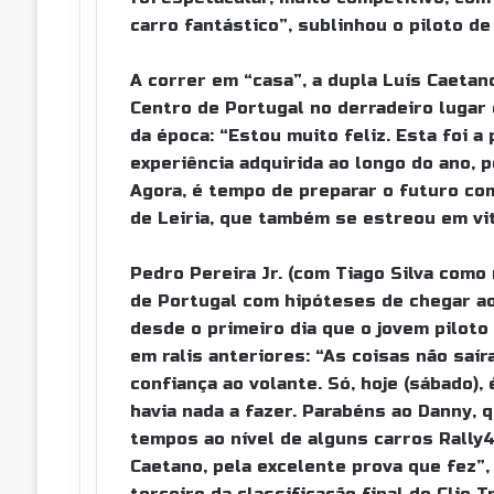
carro fantástico”, sublinhou o piloto de 
A correr em “casa”, a dupla Luís Caetan
Centro de Portugal no derradeiro lugar 
da época: “Estou muito feliz. Esta foi a
experiência adquirida ao longo do ano, 
Agora, é tempo de preparar o futuro com
de Leiria, que também se estreou em vit
Pedro Pereira Jr. (com Tiago Silva como
de Portugal com hipóteses de chegar ao 
desde o primeiro dia que o jovem pilot
em ralis anteriores: “As coisas não saí
confiança ao volante. Só, hoje (sábado),
havia nada a fazer. Parabéns ao Danny, 
tempos ao nível de alguns carros Rally4
Caetano, pela excelente prova que fez”,