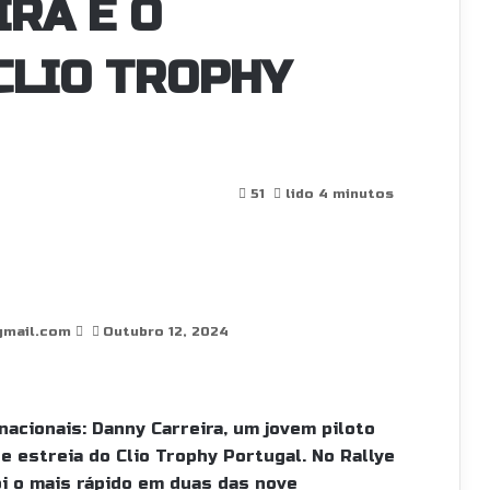
RA É O
CLIO TROPHY
S
51
lido 4 minutos
e
n
d
a
n
gmail.com
e
Outubro 12, 2024
m
a
i
l
acionais: Danny Carreira, um jovem piloto
e estreia do Clio Trophy Portugal. No Rallye
oi o mais rápido em duas das nove