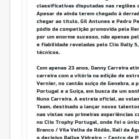
o
A
l
classificativas disputadas nas regiões
o
p
h
Apesar de ainda terem chegado à derrad
k
p
a
r
chegar ao título, Gil Antunes e Pedro P
V
pódio da competição promovida pela Ren
i
por um enorme sucesso, não apenas pel
a
e fiabilidade reveladas pelo Clio Rally
E
técnicos.
m
a
i
Com apenas 23 anos, Danny Carreira atin
l
carreira com a vitória na edição de estr
Vernier, no cantão suíço de Genebra, a p
Portugal e a Suíça, em busca de um son
Nuno Carreira. A estreia oficial, ao vol
Team, destinado a lançar novos talentos
nas vistas nas primeiras experiências c
no Clio Trophy Portugal, onde foi o únic
Branco / Vila Velha de Ródão, Rali da Ág
o decisivo Rallye Vidreiro – Centro de P