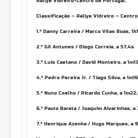
Rallye Vidreiro-Centro de Portugal.
Classificação – Rallye Vidreiro – Centr
1.º Danny Carreira / Marco Vilas Boas, 1
2.º Gil Antunes / Diogo Correia, a 57,4s
3.º Luís Caetano / David Monteiro, a 1m1
4.º Pedro Pereira Jr. / Tiago Silva, a 1m1
5.º Nuno Coelho / Ricardo Cunha, a 1m22
6.º Paulo Barata / Joaquim Alvarinhas, 
7.º Henrique Azenha / Hugo Marques, a 9