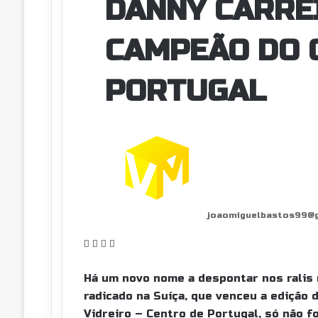
DANNY CARREI
CAMPEÃO DO 
PORTUGAL
joaomiguelbastos99@
F
X
W
P
a
h
a
c
a
r
Há um novo nome a despontar nos ralis n
e
t
t
radicado na Suíça, que venceu a edição d
b
s
i
Vidreiro – Centro de Portugal, só não f