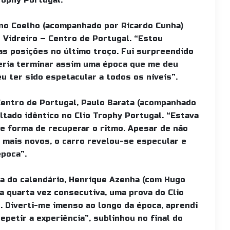
Trophy Portugal.
uno Coelho (acompanhado por Ricardo Cunha)
e Vidreiro – Centro de Portugal. “Estou
as posições no último troço. Fui surpreendido
ria terminar assim uma época que me deu
u ter sido espetacular a todos os níveis”.
 Centro de Portugal, Paulo Barata (acompanhado
tado idêntico no Clio Trophy Portugal. “Estava
te forma de recuperar o ritmo. Apesar de não
mais novos, o carro revelou-se especular e
poca”.
ra do calendário, Henrique Azenha (com Hugo
 quarta vez consecutiva, uma prova do Clio
. Diverti-me imenso ao longo da época, aprendi
repetir a experiência”, sublinhou no final do