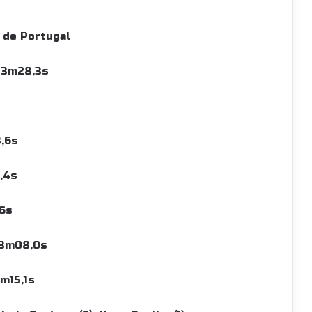
o de Portugal
h13m28,3s
3,6s
6,4s
,6s
a 3m08,0s
m15,1s