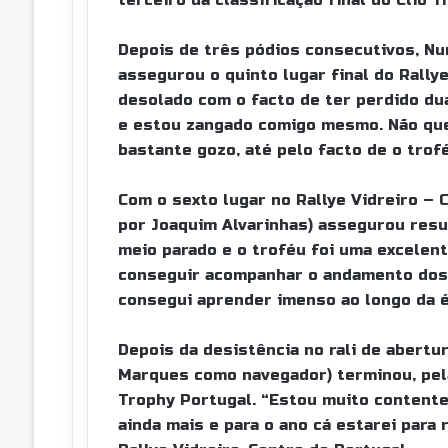
terceiro da classificação final do Clio 
Depois de três pódios consecutivos, N
assegurou o quinto lugar final do Rally
desolado com o facto de ter perdido du
e estou zangado comigo mesmo. Não que
bastante gozo, até pelo facto de o trofé
Com o sexto lugar no Rallye Vidreiro –
por Joaquim Alvarinhas) assegurou resul
meio parado e o troféu foi uma excelen
conseguir acompanhar o andamento dos 
consegui aprender imenso ao longo da é
Depois da desistência no rali de abertu
Marques como navegador) terminou, pela
Trophy Portugal. “Estou muito contente
ainda mais e para o ano cá estarei para 