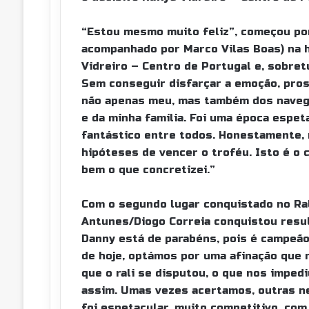
“Estou mesmo muito feliz”, começou por
acompanhado por Marco Vilas Boas) na 
Vidreiro – Centro de Portugal e, sobre
Sem conseguir disfarçar a emoção, pros
não apenas meu, mas também dos naveg
e da minha família. Foi uma época espe
fantástico entre todos. Honestamente, n
hipóteses de vencer o troféu. Isto é o 
bem o que concretizei.”
Com o segundo lugar conquistado no Rall
Antunes/Diogo Correia conquistou resul
Danny está de parabéns, pois é campeão
de hoje, optámos por uma afinação que 
que o rali se disputou, o que nos imped
assim. Umas vezes acertamos, outras ne
foi espetacular, muito competitivo, co