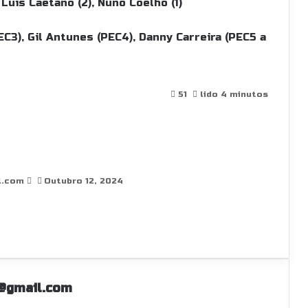
Luís Caetano (2), Nuno Coelho (1)
PEC3), Gil Antunes (PEC4), Danny Carreira (PEC5 a
S
51
lido 4 minutos
e
n
d
a
n
l.com
e
Outubro 12, 2024
m
a
i
l
@gmail.com