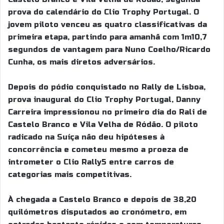
m
prova do calendário do Clio Trophy Portugal. O
a
jovem piloto venceu as quatro classificativas da
i
primeira etapa, partindo para amanhã com 1m10,7
l
segundos de vantagem para Nuno Coelho/Ricardo
Cunha, os mais diretos adversários.
Depois do pódio conquistado no Rally de Lisboa,
prova inaugural do Clio Trophy Portugal, Danny
Carreira impressionou no primeiro dia do Rali de
Castelo Branco e Vila Velha de Ródão. O piloto
radicado na Suíça não deu hipóteses à
concorrência e cometeu mesmo a proeza de
intrometer o Clio Rally5 entre carros de
categorias mais competitivas.
À chegada a Castelo Branco e depois de 38,20
quilómetros disputados ao cronómetro, em