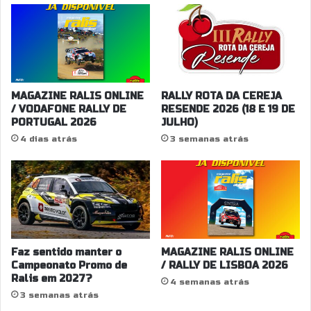
2
v
4
a
-
n
1
t
a
g
e
MAGAZINE RALIS ONLINE
RALLY ROTA DA CEREJA
m
/ VODAFONE RALLY DE
RESENDE 2026 (18 E 19 DE
PORTUGAL 2026
JULHO)
(
C
4 dias atrás
3 semanas atrás
o
m
u
n
i
c
a
Faz sentido manter o
MAGAZINE RALIS ONLINE
d
Campeonato Promo de
/ RALLY DE LISBOA 2026
o
Ralis em 2027?
4 semanas atrás
C
3 semanas atrás
P