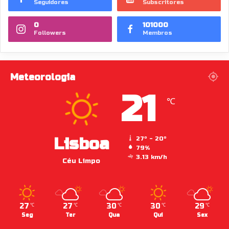
Seguidores
Subscritores
0
101000
Followers
Membros
Meteorologia
21
℃
Lisboa
27º - 20º
79%
3.13 km/h
Céu Limpo
27
27
30
30
29
℃
℃
℃
℃
℃
Seg
Ter
Qua
Qui
Sex