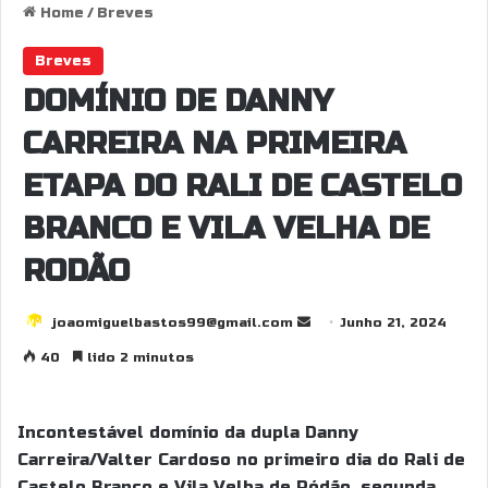
Home
/
Breves
Breves
DOMÍNIO DE DANNY
CARREIRA NA PRIMEIRA
ETAPA DO RALI DE CASTELO
BRANCO E VILA VELHA DE
RODÃO
joaomiguelbastos99@gmail.com
S
Junho 21, 2024
e
40
lido 2 minutos
n
d
a
Incontestável domínio da dupla Danny
n
Carreira/Valter Cardoso no primeiro dia do Rali de
e
Castelo Branco e Vila Velha de Ródão, segunda