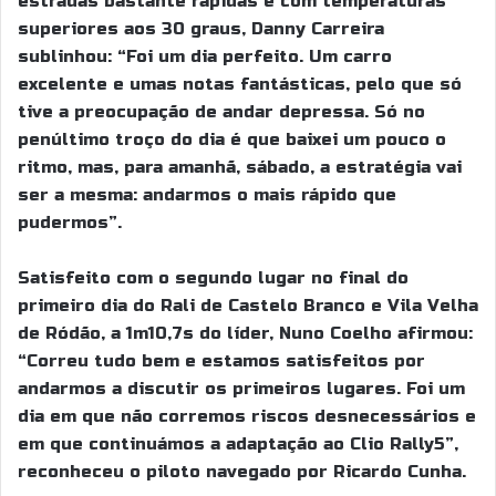
estradas bastante rápidas e com temperaturas
superiores aos 30 graus, Danny Carreira
sublinhou: “Foi um dia perfeito. Um carro
excelente e umas notas fantásticas, pelo que só
tive a preocupação de andar depressa. Só no
penúltimo troço do dia é que baixei um pouco o
ritmo, mas, para amanhã, sábado, a estratégia vai
ser a mesma: andarmos o mais rápido que
pudermos”.
Satisfeito com o segundo lugar no final do
primeiro dia do Rali de Castelo Branco e Vila Velha
de Ródão, a 1m10,7s do líder, Nuno Coelho afirmou:
“Correu tudo bem e estamos satisfeitos por
andarmos a discutir os primeiros lugares. Foi um
dia em que não corremos riscos desnecessários e
em que continuámos a adaptação ao Clio Rally5”,
reconheceu o piloto navegado por Ricardo Cunha.