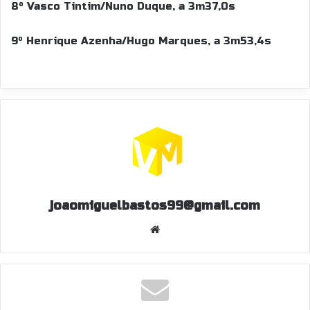
8º Vasco Tintim/Nuno Duque, a 3m37,0s
9º Henrique Azenha/Hugo Marques, a 3m53,4s
joaomiguelbastos99@gmail.com
W
eb
sit
e