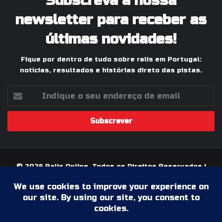
Subscreva a nossa
newsletter para receber as
últimas novidades!
Fique por dentro de tudo sobre ralis em Portugal:
notícias, resultados e histórias direto das pistas.
Indique
o
seu
endereço
de
email
© 2026 Ralis Online, Todos os Direitos Reservados |
Paixão pelos Ralis em Portugal
Termos & Condições
Política de Privacidade
Ficha Técnica
Estatuto Editorial