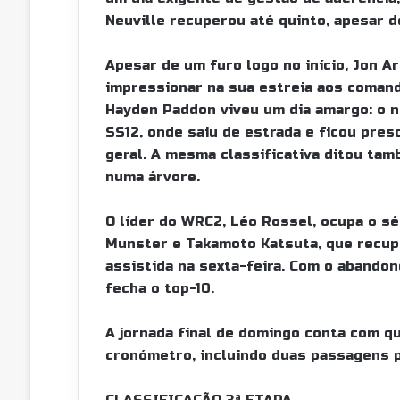
Neuville recuperou até quinto, apesar 
Apesar de um furo logo no início, Jon A
impressionar na sua estreia aos comando
Hayden Paddon viveu um dia amargo: o n
SS12, onde saiu de estrada e ficou pres
geral. A mesma classificativa ditou ta
numa árvore.
O líder do WRC2, Léo Rossel, ocupa o sé
Munster e Takamoto Katsuta, que recup
assistida na sexta-feira. Com o abandon
fecha o top-10.
A jornada final de domingo conta com qu
cronómetro, incluindo duas passagens pe
CLASSIFICAÇÃO 3ª ETAPA