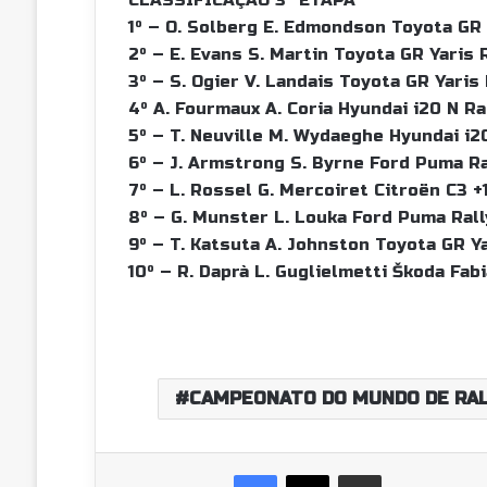
1º – O. Solberg E. Edmondson Toyota GR Y
2º – E. Evans S. Martin Toyota GR Yaris R
3º – S. Ogier V. Landais Toyota GR Yaris R
4º A. Fourmaux A. Coria Hyundai i20 N Ral
5º – T. Neuville M. Wydaeghe Hyundai i20
6º – J. Armstrong S. Byrne Ford Puma Ral
7º – L. Rossel G. Mercoiret Citroën C3 +
8º – G. Munster L. Louka Ford Puma Rally
9º – T. Katsuta A. Johnston Toyota GR Yar
10º – R. Daprà L. Guglielmetti Škoda Fabi
CAMPEONATO DO MUNDO DE RAL
Facebook
X
Partilhar Via Email