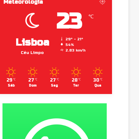
Meteorologia
23
℃
Lisboa
29º - 21º
54%
2.83 km/h
Céu Limpo
29
27
27
28
30
℃
℃
℃
℃
℃
Sáb
Dom
Seg
Ter
Qua