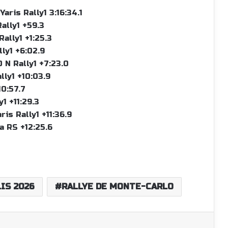
aris Rally1 3:16:34.1
ally1 +59.3
ally1 +1:25.3
ly1 +6:02.9
 N Rally1 +7:23.0
ly1 +10:03.9
10:57.7
1 +11:29.3
is Rally1 +11:36.9
a RS +12:25.6
IS 2026
RALLYE DE MONTE-CARLO