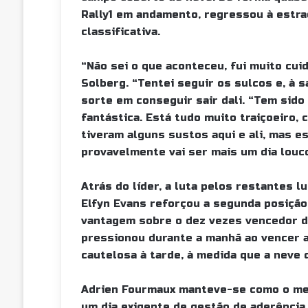
Rally1 em andamento, regressou à estra
classificativa.
“Não sei o que aconteceu, fui muito cui
Solberg. “Tentei seguir os sulcos e, à s
sorte em conseguir sair dali. “Tem sido
fantástica. Está tudo muito traiçoeiro, 
tiveram alguns sustos aqui e ali, mas 
provavelmente vai ser mais um dia louc
Atrás do líder, a luta pelos restantes l
Elfyn Evans reforçou a segunda posição
vantagem sobre o dez vezes vencedor do
pressionou durante a manhã ao vencer 
cautelosa à tarde, à medida que a neve 
Adrien Fourmaux manteve-se como o melh
um dia exigente de gestão de aderência