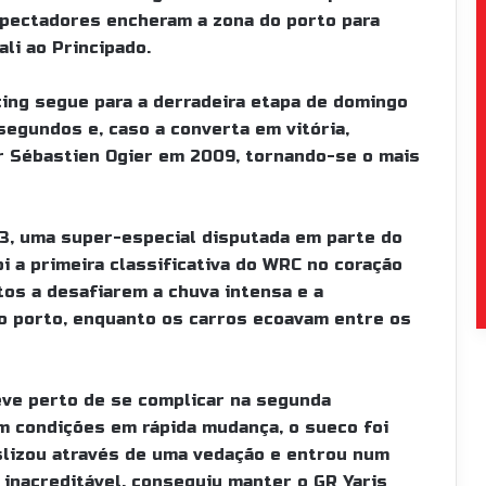
spectadores encheram a zona do porto para
li ao Principado.
cing segue para a derradeira etapa de domingo
egundos e, caso a converta em vitória,
r Sébastien Ogier em 2009, tornando-se o mais
3, uma super-especial disputada em parte do
i a primeira classificativa do WRC no coração
os a desafiarem a chuva intensa e a
o porto, enquanto os carros ecoavam entre os
teve perto de se complicar na segunda
Em condições em rápida mudança, o sueco foi
slizou através de uma vedação e entrou num
inacreditável, conseguiu manter o GR Yaris