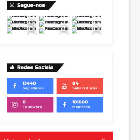
Segue-nos
Redes Sociais
13440
84
Seguidores
Subscritores
0
101000
Followers
Membros