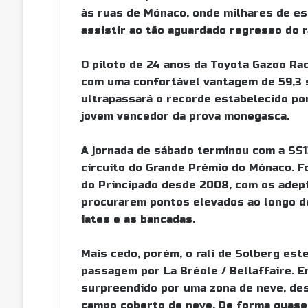
às ruas de Mónaco, onde milhares de e
assistir ao tão aguardado regresso do ra
O piloto de 24 anos da Toyota Gazoo Ra
com uma confortável vantagem de 59,3 s
ultrapassará o recorde estabelecido po
jovem vencedor da prova monegasca.
A jornada de sábado terminou com a SS1
circuito do Grande Prémio do Mónaco. Fo
do Principado desde 2008, com os adept
procurarem pontos elevados ao longo d
iates e as bancadas.
Mais cedo, porém, o rali de Solberg es
passagem por La Bréole / Bellaffaire. 
surpreendido por uma zona de neve, de
campo coberto de neve. De forma quase 