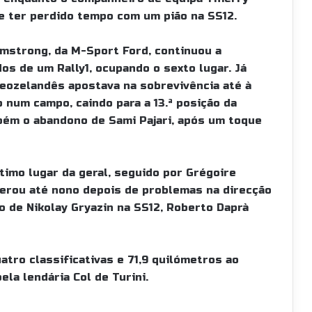
de ter perdido tempo com um pião na SS12.
rmstrong, da M-Sport Ford, continuou a
s de um Rally1, ocupando o sexto lugar. Já
eozelandês apostava na sobrevivência até à
o num campo, caindo para a 13.ª posição da
mbém o abandono de Sami Pajari, após um toque
timo lugar da geral, seguido por Grégoire
erou até nono depois de problemas na direcção
o de Nikolay Gryazin na SS12, Roberto Daprà
atro classificativas e 71,9 quilómetros ao
la lendária Col de Turini.