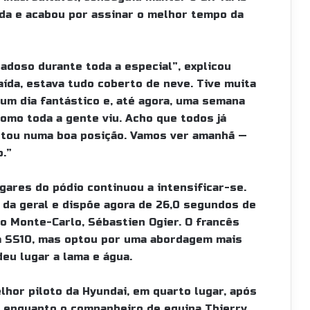
da e acabou por assinar o melhor tempo da
dadoso durante toda a especial”, explicou
aída, estava tudo coberto de neve. Tive muita
 um dia fantástico e, até agora, uma semana
como toda a gente viu. Acho que todos já
estou numa boa posição. Vamos ver amanhã —
o.”
ugares do pódio continuou a intensificar-se.
 da geral e dispõe agora de 26,0 segundos de
 Monte-Carlo, Sébastien Ogier. O francês
a SS10, mas optou por uma abordagem mais
deu lugar a lama e água.
or piloto da Hyundai, em quarto lugar, após
, enquanto o companheiro de equipa Thierry