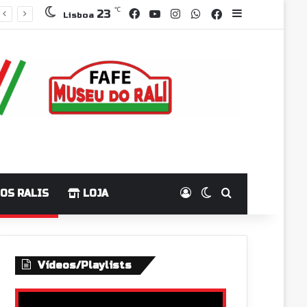
Facebook
YouTube
Instagram
WhatsApp
℃
Grupo Faceboo
Sidebar
23
Lisboa
Log In
Switch skin
Pesquisar p
OS RALIS
LOJA
Vídeos/Playlists