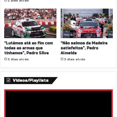
2 dias atrás
“Lutámos até ao fim com
“Não saímos da Madeira
todas as armas que
satisfeitos”, Pedro
tínhamos”, Pedro Silva
Almeida
3 dias atrás
3 dias atrás
Vídeos/Playlists