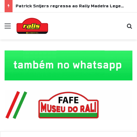
Patrick Snijers regressa ao Rally Madeira Legend com Ford Sierra RS Cosworth
Menu
P