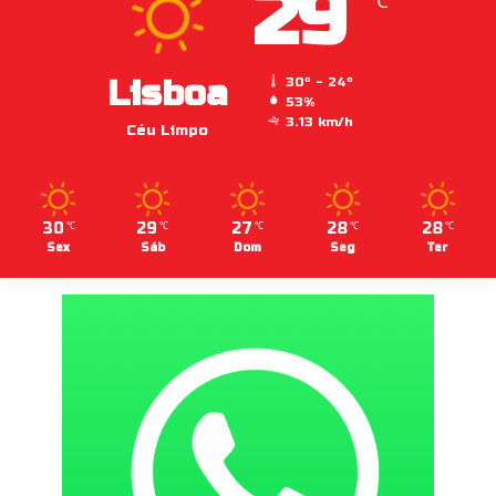
29
℃
Lisboa
30º - 24º
53%
3.13 km/h
Céu Limpo
30
29
27
28
28
℃
℃
℃
℃
℃
Sex
Sáb
Dom
Seg
Ter