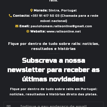
ralis.
Morada:
Sintra, Portugal
Contacto:
+351 91 417 50 03
(Chamada para a rede
móvel nacional)
Email:
paulohomem.ralisonline@gmail.com
Website:
www.ralisonline.net
Fique por dentro de tudo sobre ralis: notícias,
resultados e histórias
Subscreva a nossa
newsletter para receber as
últimas novidades!
Fique por dentro de tudo sobre ralis em Portugal:
notícias, resultados e histórias direto das pistas.
Indique