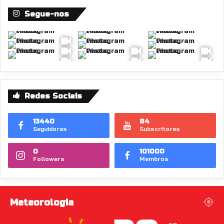
Segue-nos
Redes Sociais
13440
84
Seguidores
Subscritores
0
101000
Followers
Membros
Meteorologia