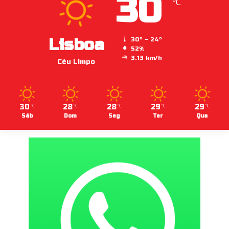
30
℃
Lisboa
30º - 24º
52%
3.13 km/h
Céu Limpo
30
28
28
29
29
℃
℃
℃
℃
℃
Sáb
Dom
Seg
Ter
Qua