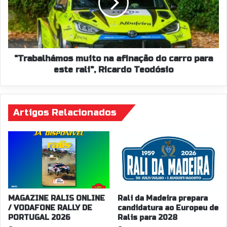
do
carro
para
este
rali",
Ricardo
"Trabalhámos muito na afinação do carro para
Teodósio
este rali", Ricardo Teodósio
Artigos Relacionados
MAGAZINE RALIS ONLINE
Rali da Madeira prepara
/ VODAFONE RALLY DE
candidatura ao Europeu de
PORTUGAL 2026
Ralis para 2028