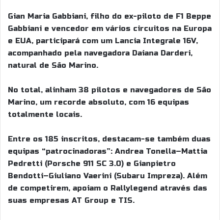
Gian Maria Gabbiani, filho do ex-piloto de F1 Beppe
Gabbiani e vencedor em vários circuitos na Europa
e EUA, participará com um Lancia Integrale 16V,
acompanhado pela navegadora Daiana Darderi,
natural de São Marino.
No total, alinham 38 pilotos e navegadores de São
Marino, um recorde absoluto, com 16 equipas
totalmente locais.
Entre os 185 inscritos, destacam-se também duas
equipas “patrocinadoras”: Andrea Tonella–Mattia
Pedretti (Porsche 911 SC 3.0) e Gianpietro
Bendotti–Giuliano Vaerini (Subaru Impreza). Além
de competirem, apoiam o Rallylegend através das
suas empresas AT Group e TIS.