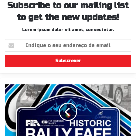
Subscribe to our mailing list
to get the new updates!
Lorem ipsum dolor sit amet, consectetur.
Indique
o
seu
endereço
de
email
Troços
e
Horários
Historic
Rally
Fafe
2025