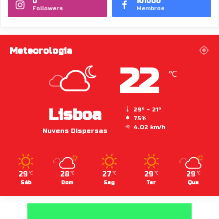
0
101000
Followers
Membros
Meteorologia
22
℃
Lisboa
29º - 21º
75%
4.02 km/h
Nuvens Dispersas
29
28
27
29
29
℃
℃
℃
℃
℃
Sáb
Dom
Seg
Ter
Qua