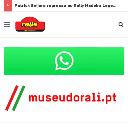
Patrick Snijers regressa ao Rally Madeira Legend com Ford Sierra RS Cosworth
Menu
P