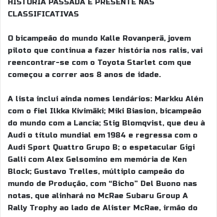
HISTÓRIA PASSADA E PRESENTE NAS
CLASSIFICATIVAS
O bicampeão do mundo Kalle Rovanperä, jovem
piloto que continua a fazer história nos ralis, vai
reencontrar-se com o Toyota Starlet com que
começou a correr aos 8 anos de idade.
A lista inclui ainda nomes lendários: Markku Alén
com o fiel Ilkka Kivimäki; Miki Biasion, bicampeão
do mundo com a Lancia; Stig Blomqvist, que deu à
Audi o título mundial em 1984 e regressa com o
Audi Sport Quattro Grupo B; o espetacular Gigi
Galli com Alex Gelsomino em memória de Ken
Block; Gustavo Trelles, múltiplo campeão do
mundo de Produção, com “Bicho” Del Buono nas
notas, que alinhará no McRae Subaru Group A
Rally Trophy ao lado de Alister McRae, irmão do