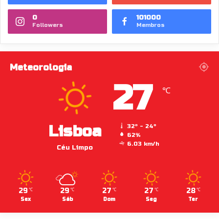
0
101000
Followers
Membros
Meteorologia
27
℃
Lisboa
32º - 24º
62%
6.03 km/h
Céu Limpo
29
29
27
27
28
℃
℃
℃
℃
℃
Sex
Sáb
Dom
Seg
Ter