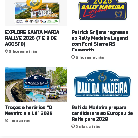
EXPLORE SANTA MARIA
Patrick Snijers regressa
RALLYE 2026 (7 E 8 DE
ao Rally Madeira Legend
AGOSTO)
com Ford Sierra RS
Cosworth
5 horas atrás
6 horas atrás
Troços e horários “O
Rali da Madeira prepara
Neveiro e a Lã” 2026
candidatura ao Europeu de
Ralis para 2028
1 dia atrás
2 dias atrás