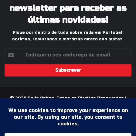
newsletter para receber as
últimas novidades!
Fique por dentro de tudo sobre ralis em Portugal:
notícias, resultados e histórias direto das pistas.
Indique
o
seu
endereço
de
email
© 2026 Ralis Online, Todos os Direitos Reservados |
Paixão pelos Ralis em Portugal
Termos & Condições
Política de Privacidade
Ficha Técnica
Estatuto Editorial