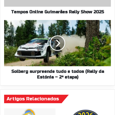
Tempos Online Guimarães Rally Show 2025
Solberg
surpreende
tudo
e
todos
(Rally
da
Estónia
–
2ª
Solberg surpreende tudo e todos (Rally da
etapa)
Estónia – 2ª etapa)
Artigos Relacionados