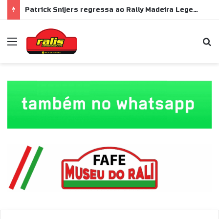
Patrick Snijers regressa ao Rally Madeira Legend com Ford Sierra RS Cosworth
Menu
P