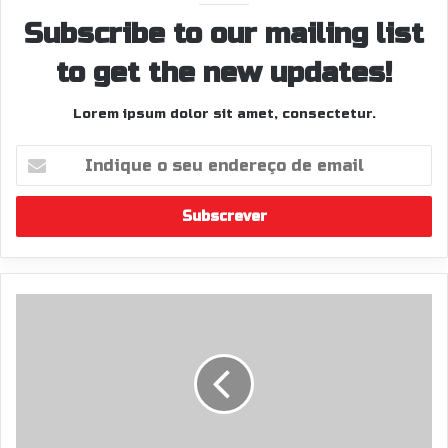
Subscribe to our mailing list
to get the new updates!
Lorem ipsum dolor sit amet, consectetur.
Indique
o
seu
endereço
de
email
Tempos
Online
Guimarães
Rally
Show
2025