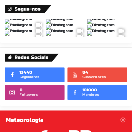
Segue-nos
Redes Sociais
13440
84
Seguidores
Subscritores
0
101000
Followers
Membros
Meteorologia