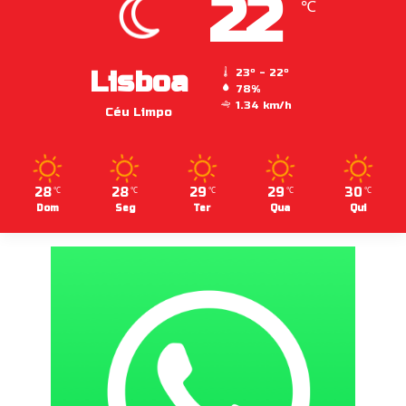
22
℃
Lisboa
23º - 22º
78%
1.34 km/h
Céu Limpo
28
28
29
29
30
℃
℃
℃
℃
℃
Dom
Seg
Ter
Qua
Qui