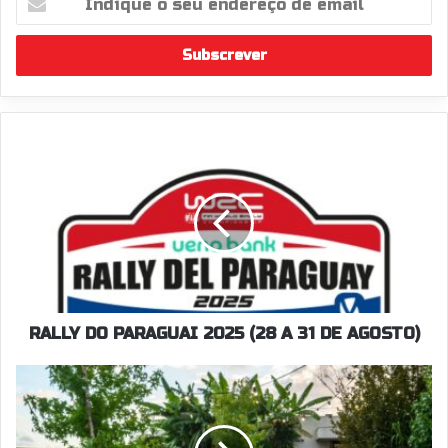
o
seu
endereço
de
email
RALLY
DO
PARAGUAI
2025
(28
A
31
DE
AGOSTO)
RALLY DO PARAGUAI 2025 (28 A 31 DE AGOSTO)
Primeiro
Lancia
Ypsilon
Rally4