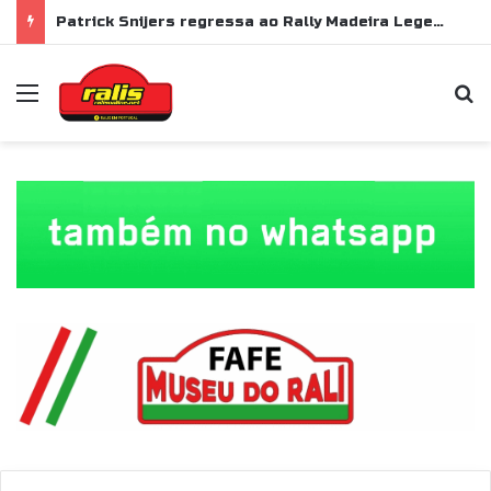
Patrick Snijers regressa ao Rally Madeira Legend com Ford Sierra RS Cosworth
Menu
P