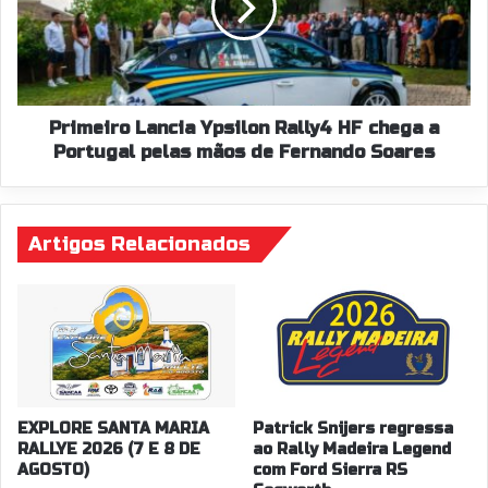
HF
chega
a
Portugal
pelas
mãos
Primeiro Lancia Ypsilon Rally4 HF chega a
de
Portugal pelas mãos de Fernando Soares
Fernando
Soares
Artigos Relacionados
EXPLORE SANTA MARIA
Patrick Snijers regressa
RALLYE 2026 (7 E 8 DE
ao Rally Madeira Legend
AGOSTO)
com Ford Sierra RS