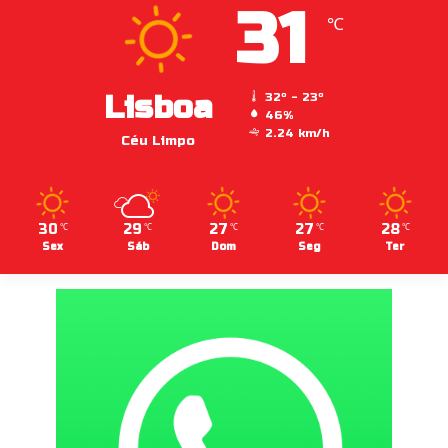
31
℃
Lisboa
32º - 23º
46%
2.24 km/h
Céu Limpo
30
29
27
27
28
℃
℃
℃
℃
℃
Sex
Sáb
Dom
Seg
Ter