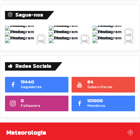
Segue-nos
Redes Sociais
13440
84
Seguidores
Subscritores
0
101000
Followers
Membros
Meteorologia