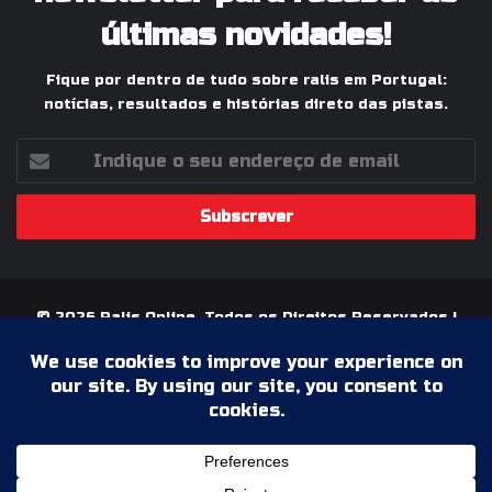
últimas novidades!
Fique por dentro de tudo sobre ralis em Portugal:
notícias, resultados e histórias direto das pistas.
Indique
o
seu
endereço
de
email
© 2026 Ralis Online, Todos os Direitos Reservados |
Paixão pelos Ralis em Portugal
Termos & Condições
Política de Privacidade
Ficha Técnica
Estatuto Editorial
Facebook
YouTube
Instagram
WhatsApp
Grupo