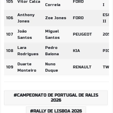
105
Vitor Calca
FORD
Correia
I
Anthony
ESCO
106
Zoe Jones
FORD
Jones
II
João
Miguel
107
PEUGEOT
205 
Santos
Santos
Lara
Pedro
108
KIA
PICA
Rodrigues
Baiona
Duarte
Nuno
109
RENAULT
TWIN
Monteiro
Duque
CAMPEONATO DE PORTUGAL DE RALIS
2026
RALLY DE LISBOA 2026