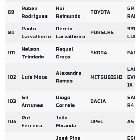
Rúben
Rui
GR Y
69
TOYOTA
Rodrigues
Raimundo
RALL
Paulo
Dércio
991 
80
PORSCHE
Carvalheiro
Carvalheiro
CUP
Nelson
Raquel
101
SKODA
FABI
Trindade
Graça
LAN
Alexandre
102
Luís Mota
MITSUBISHI
EVO
Ramos
IX
Gil
Diogo
SAN
103
DACIA
Antunes
Correia
R4
Rui
João
104
OPEL
ASTR
Ferreira
Miranda
José Pina
ESCO