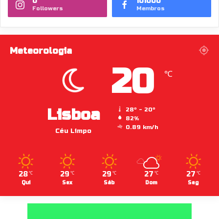
0
101000
Followers
Membros
Meteorologia
20
℃
Lisboa
28º - 20º
82%
0.89 km/h
Céu Limpo
28
29
29
27
27
℃
℃
℃
℃
℃
Qui
Sex
Sáb
Dom
Seg