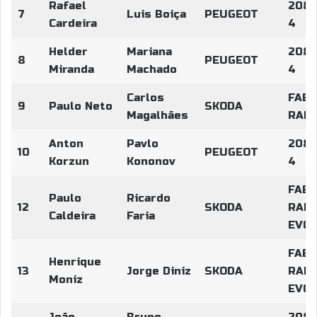
Rafael
208 
7
Luis Boiça
PEUGEOT
Cardeira
4
Helder
Mariana
208 
8
PEUGEOT
Miranda
Machado
4
Carlos
FABI
9
Paulo Neto
SKODA
Magalhães
RALL
Anton
Pavlo
208 
10
PEUGEOT
Korzun
Kononov
4
FABI
Paulo
Ricardo
12
SKODA
RALL
Caldeira
Faria
EVO
FABI
Henrique
13
Jorge Diniz
SKODA
RALL
Moniz
EVO