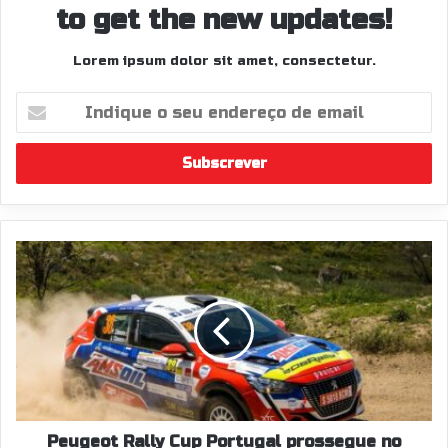
to get the new updates!
Lorem ipsum dolor sit amet, consectetur.
Indique
o
seu
endereço
de
email
Peugeot
Rally
Cup
Portugal
prossegue
no
Rally
de
Lisboa
para
Peugeot Rally Cup Portugal prossegue no