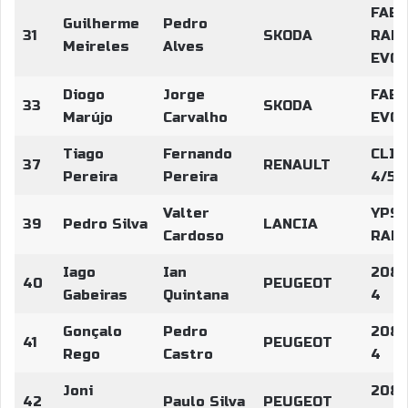
FABI
Guilherme
Pedro
31
SKODA
RALL
Meireles
Alves
EVO
Diogo
Jorge
FABI
33
SKODA
Marújo
Carvalho
EVO
Tiago
Fernando
CLIO
37
RENAULT
Pereira
Pereira
4/5
Valter
YPSI
39
Pedro Silva
LANCIA
Cardoso
RALL
Iago
Ian
208 
40
PEUGEOT
Gabeiras
Quintana
4
Gonçalo
Pedro
208 
41
PEUGEOT
Rego
Castro
4
Joni
208 
42
Paulo Silva
PEUGEOT