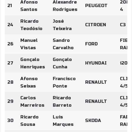
Afonso
Alexandre
208 
21
PEUGEOT
Santos
Rodrigues
4
Ricardo
José
24
CITROEN
C3 R
Teodósio
Teixeira
Manuel
Sandro
FIES
26
FORD
Vistas
Carvalho
RALL
Gonçalo
Gonçalo
27
HYUNDAI
i20 
Henriques
Cunha
Afonso
Francisco
CLIO
28
RENAULT
Seixas
Ponte
4/5
Carlos
Ricardo
CLIO
29
RENAULT
Marreiros
Barreto
4/5
Ricardo
Luís
FABI
30
SKODA
Sousa
Marques
RALL