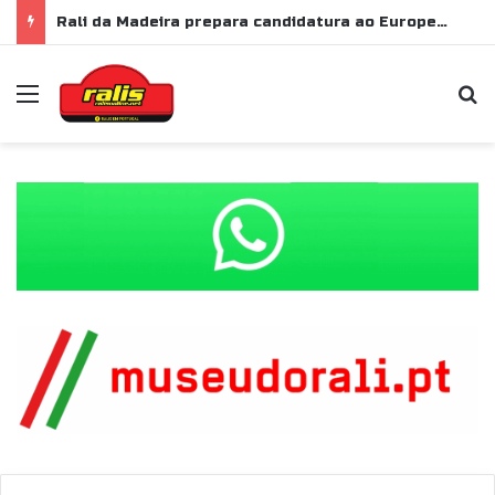
Rali da Madeira prepara candidatura ao Europeu de Ralis para 2028
Menu
P