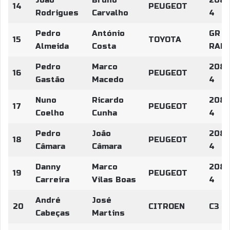
João
Bruno
208 
14
PEUGEOT
Rodrigues
Carvalho
4
Pedro
António
GR Y
15
TOYOTA
Almeida
Costa
RALL
Pedro
Marco
208 
16
PEUGEOT
Gastão
Macedo
4
Nuno
Ricardo
208 
17
PEUGEOT
Coelho
Cunha
4
Pedro
João
208 
18
PEUGEOT
Câmara
Câmara
4
Danny
Marco
208 
19
PEUGEOT
Carreira
Vilas Boas
4
André
José
20
CITROEN
C3 R
Cabeças
Martins