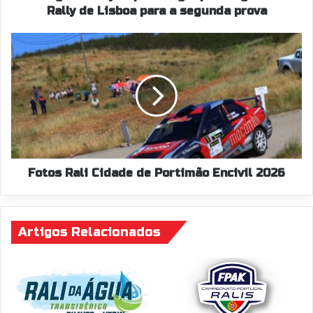
a
Rally de Lisboa para a segunda prova
segunda
prova
Fotos
Rali
Cidade
de
Portimão
Encivil
2026
Fotos Rali Cidade de Portimão Encivil 2026
Artigos Relacionados