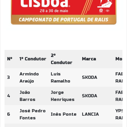
2º
Nº
1º Condutor
Marca
Mode
Condutor
Armindo
Luís
FABI
3
SKODA
Araújo
Ramalho
RALL
João
Jorge
FABI
4
SKODA
Barros
Henriques
RALL
José Pedro
YPSI
6
Inês Ponte
LANCIA
Fontes
RALL