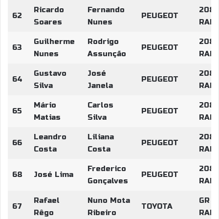
Ricardo
Fernando
208
62
PEUGEOT
Soares
Nunes
RALL
Guilherme
Rodrigo
208
63
PEUGEOT
Nunes
Assunção
RALL
Gustavo
José
208
64
PEUGEOT
Silva
Janela
RALL
Mário
Carlos
208
65
PEUGEOT
Matias
Silva
RALL
Leandro
Liliana
208
66
PEUGEOT
Costa
Costa
RALL
Frederico
208
68
José Lima
PEUGEOT
Gonçalves
RALL
Rafael
Nuno Mota
GR Y
67
TOYOTA
Rêgo
Ribeiro
RALL