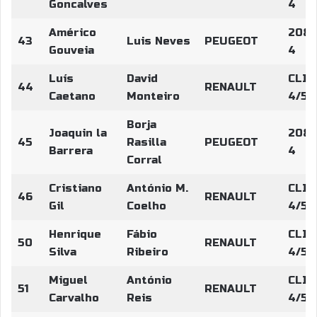
Goncalves
4
Américo
208 
43
Luis Neves
PEUGEOT
Gouveia
4
Luís
David
CLIO
44
RENAULT
Caetano
Monteiro
4/5
Borja
Joaquin la
208 
45
Rasilla
PEUGEOT
Barrera
4
Corral
Cristiano
António M.
CLIO
46
RENAULT
Gil
Coelho
4/5
Henrique
Fábio
CLIO
50
RENAULT
Silva
Ribeiro
4/5
Miguel
António
CLIO
51
RENAULT
Carvalho
Reis
4/5