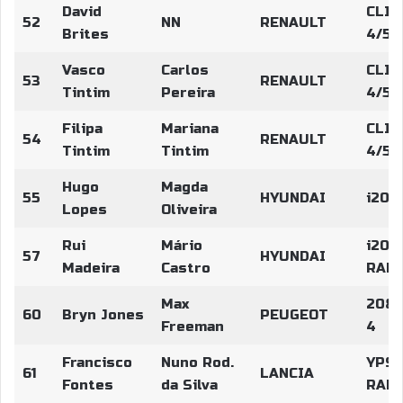
David
CLIO
52
NN
RENAULT
Brites
4/5
Vasco
Carlos
CLIO
53
RENAULT
Tintim
Pereira
4/5
Filipa
Mariana
CLIO
54
RENAULT
Tintim
Tintim
4/5
Hugo
Magda
55
HYUNDAI
i20 
Lopes
Oliveira
Rui
Mário
i20 
57
HYUNDAI
Madeira
Castro
RALL
Max
208 
60
Bryn Jones
PEUGEOT
Freeman
4
Francisco
Nuno Rod.
YPSI
61
LANCIA
Fontes
da Silva
RALL