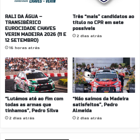
RALI DA ÁGUA –
Três “mais” candidatos ao
TRANSIBÉRICO
título no CPR em sete
EUROCIDADE CHAVES
possíveis
VERIN MADEIRA 2026 (11 E
2 dias atrás
12 SETEMBRO)
16 horas atrás
“Lutámos até ao fim com
“Não saímos da Madeira
todas as armas que
satisfeitos”, Pedro
tínhamos”, Pedro Silva
Almeida
2 dias atrás
2 dias atrás