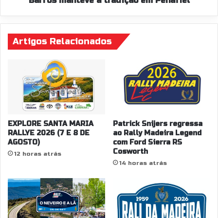
Barros manteve a tradição em Penafiel
Artigos Relacionados
EXPLORE SANTA MARIA
Patrick Snijers regressa
RALLYE 2026 (7 E 8 DE
ao Rally Madeira Legend
AGOSTO)
com Ford Sierra RS
Cosworth
12 horas atrás
14 horas atrás