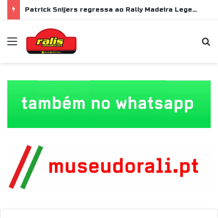
Patrick Snijers regressa ao Rally Madeira Legend com Ford Sierra RS Cosworth
Menu
P