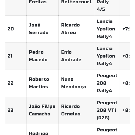
Freitas
Bettencourt
Rally
4/5
Lancia
José
Ricardo
20
Ypsilon
+7:51
Serrado
Abreu
Rally4
Lancia
Pedro
Énio
21
Ypsilon
+8:03
Macedo
Andrade
Rally4
Peugeot
Roberto
Nuno
22
208
+8:04
Martins
Mendonça
Rally4
Peugeot
João Filipe
Ricardo
23
208 VTi
+8:0
Camacho
Ornelas
(R2B)
Peugeot
Rodrigo