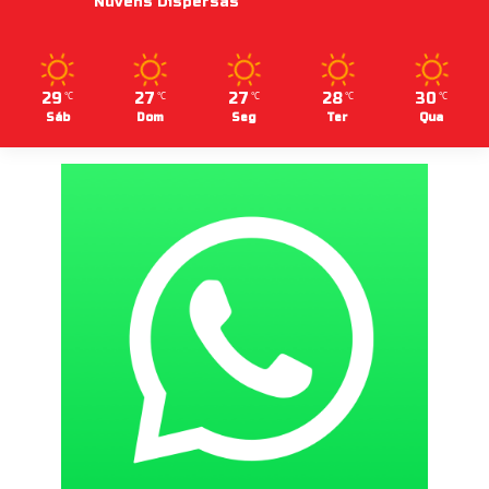
Nuvens Dispersas
29
27
27
28
30
℃
℃
℃
℃
℃
Sáb
Dom
Seg
Ter
Qua