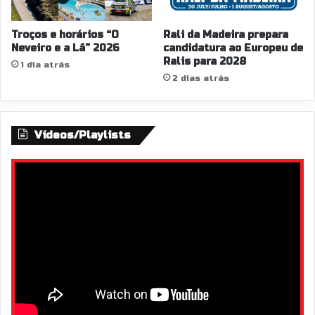
Troços e horários “O
Rali da Madeira prepara
Neveiro e a Lã” 2026
candidatura ao Europeu de
Ralis para 2028
1 dia atrás
2 dias atrás
Vídeos/Playlists