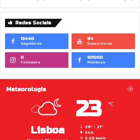
Redes Sociais
13440
84
Seguidores
Subscritores
0
101000
Followers
Membros
Meteorologia
23
℃
Lisboa
29º - 21º
54%
2.49 km/h