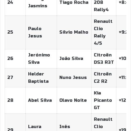
24
Tiago Rocha
208
+8:4
Jasmins
Rally4
Renault
Paulo
Clio
25
Sílvio Malho
+9:22
Jesus
Rally
4/5
Jerónimo
Citroën
26
João Silva
+10:0
Silva
DS3 R3T
Helder
Citroën
27
Nuno Jesus
+11:0
Baptista
C2 R2
Kia
28
Abel Silva
Olavo Noite
Picanto
+12:5
GT
Renault
Laura
Inês
Clio
29
+19:0