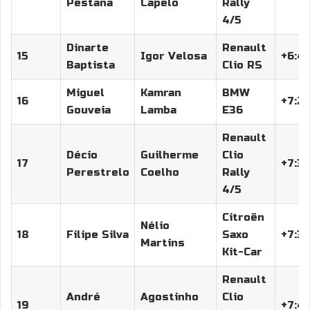
Pestana
Capelo
Rally
4/5
Dinarte
Renault
15
Igor Velosa
+6:44
Baptista
Clio RS
Miguel
Kamran
BMW
16
+7:20
Gouveia
Lamba
E36
Renault
Décio
Guilherme
Clio
17
+7:33
Perestrelo
Coelho
Rally
4/5
Citroën
Nélio
18
Filipe Silva
Saxo
+7:35
Martins
Kit-Car
Renault
André
Agostinho
Clio
19
+7:48