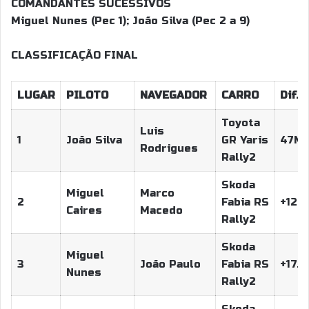
COMANDANTES SUCESSIVOS
Miguel Nunes (Pec 1); João Silva (Pec 2 a 9)
CLASSIFICAÇÃO FINAL
LUGAR
PILOTO
NAVEGADOR
CARRO
Dif. 1
Toyota
Luis
1
João Silva
GR Yaris
47M5
Rodrigues
Rally2
Skoda
Miguel
Marco
2
Fabia RS
+12.4
Caires
Macedo
Rally2
Skoda
Miguel
3
João Paulo
Fabia RS
+17.3
Nunes
Rally2