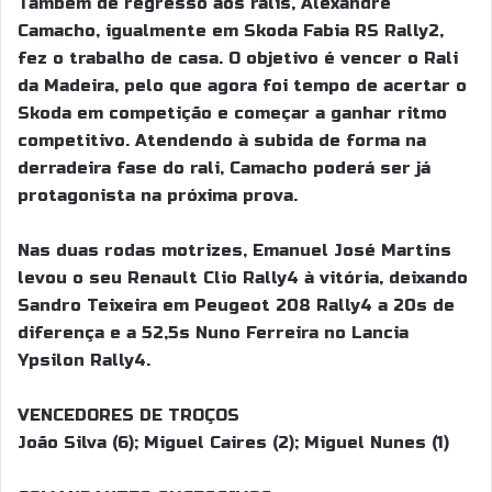
Também de regresso aos ralis, Alexandre
Camacho, igualmente em Skoda Fabia RS Rally2,
fez o trabalho de casa. O objetivo é vencer o Rali
da Madeira, pelo que agora foi tempo de acertar o
Skoda em competição e começar a ganhar ritmo
competitivo. Atendendo à subida de forma na
derradeira fase do rali, Camacho poderá ser já
protagonista na próxima prova.
Nas duas rodas motrizes, Emanuel José Martins
levou o seu Renault Clio Rally4 à vitória, deixando
Sandro Teixeira em Peugeot 208 Rally4 a 20s de
diferença e a 52,5s Nuno Ferreira no Lancia
Ypsilon Rally4.
VENCEDORES DE TROÇOS
João Silva (6); Miguel Caires (2); Miguel Nunes (1)