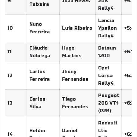
9
João Neves
208
+5:14
Teixeira
Rally4
Lancia
Nuno
10
Luís Ribeiro
Ypsilon
+5:47
Ferreira
Rally4
Cláudio
Hugo
Datsun
11
+6:14
Nóbrega
Martins
1200
Opel
Carlos
Jhony
12
Corsa
+6:27
Ferreira
Fernandes
Rally4
Peugeot
Carlos
Tiago
13
208 VTi
+6:27
Silva
Fernandes
(R2B)
Renault
Helder
Daniel
Clio
14
+6:33