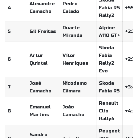
Skoda
Alexandre
Pedro
4
Fabia RS
+55.
Camacho
Calado
Rally2
Duarte
Alpine
5
Gil Freitas
+2:33
Miranda
A110 GT+
Skoda
Artur
Vítor
Fabia
6
+2:33
Quintal
Henriques
Rally2
Evo
José
Nicodemo
Skoda
7
+3:42
Camacho
Câmara
Fabia R5
Renault
Emanuel
João
8
Clio
+4:54
Martins
Camacho
Rally4
Peugeot
Sandro