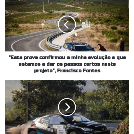
"Esta
prova
confirmou
a
minha
evolução
e
que
estamos
a
"Esta prova confirmou a minha evolução e que
dar
estamos a dar os passos certos neste
os
projeto", Francisco Fontes
passos
certos
"Espero
neste
estar
projeto",
presente
Francisco
na
Fontes
totalidade
do
CPR
em
2026",