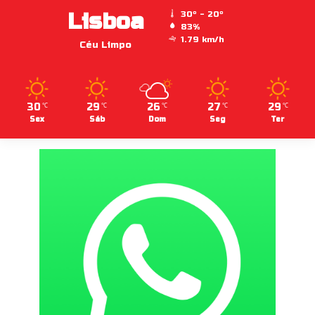
Lisboa
30º - 20º
83%
1.79 km/h
Céu Limpo
30
29
26
27
29
℃
℃
℃
℃
℃
Sex
Sáb
Dom
Seg
Ter