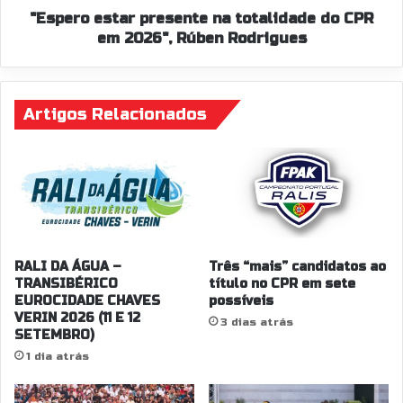
Rúben
"Espero estar presente na totalidade do CPR
Rodrigues
em 2026", Rúben Rodrigues
Artigos Relacionados
RALI DA ÁGUA –
Três “mais” candidatos ao
TRANSIBÉRICO
título no CPR em sete
EUROCIDADE CHAVES
possíveis
VERIN 2026 (11 E 12
3 dias atrás
SETEMBRO)
1 dia atrás