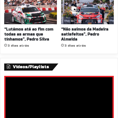
“Lutámos até ao fim com
“Não saímos da Madeira
todas as armas que
satisfeitos”, Pedro
tínhamos”, Pedro Silva
Almeida
3 dias atrás
3 dias atrás
Vídeos/Playlists