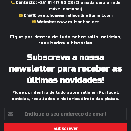
Contacto:
+351 91 417 50 03
(Chamada para a rede
móvel nacional)
Email:
paulohomem.ralisonline@gmail.com
Website:
www.ralisonline.net
Fique por dentro de tudo sobre ralis: notícias,
resultados e histórias
Subscreva a nossa
newsletter para receber as
últimas novidades!
Fique por dentro de tudo sobre ralis em Portugal:
notícias, resultados e histórias direto das pistas.
Indique
o
seu
endereço