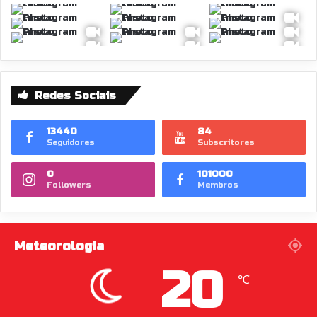
Redes Sociais
13440
84
Seguidores
Subscritores
0
101000
Followers
Membros
Meteorologia
20
℃