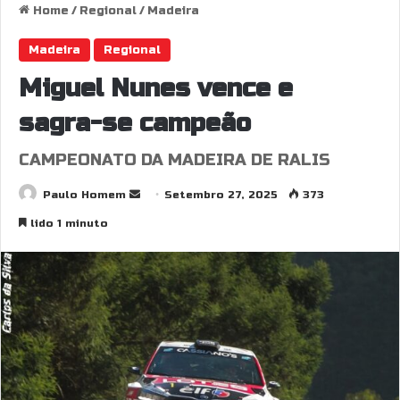
Home
/
Regional
/
Madeira
Madeira
Regional
Miguel Nunes vence e
sagra-se campeão
CAMPEONATO DA MADEIRA DE RALIS
Send
Paulo Homem
Setembro 27, 2025
373
an
lido 1 minuto
email