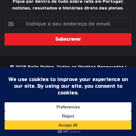
Fique por dentro de tudo sobre ralis em Portugal:
notícias, resultados e histórias direto das pistas.
Indique
o
seu
endereço
de
email
© 2026 Ralis Online, Todos os Direitos Reservados |
Paixão pelos Ralis em Portugal
Termos & Condições
Política de Privacidade
Ficha Técnica
Estatuto Editorial
Facebook
YouTube
Instagram
WhatsApp
Grupo
Facebook