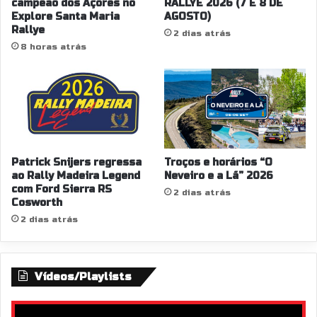
campeão dos Açores no
RALLYE 2026 (7 E 8 DE
Explore Santa Maria
AGOSTO)
Rallye
2 dias atrás
8 horas atrás
Patrick Snijers regressa
Troços e horários “O
ao Rally Madeira Legend
Neveiro e a Lã” 2026
com Ford Sierra RS
2 dias atrás
Cosworth
2 dias atrás
Vídeos/Playlists