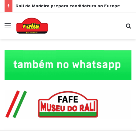
Rali da Madeira prepara candidatura ao Europeu de Ralis para 2028
Menu
P