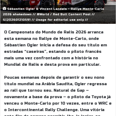
Sébastien Ogier & Vincent Landais - Rallye Monte-Carlo
2026 shakedown // @World / Red Bull Content Pool //
SI202601210591 // Usage for editorial use only //
O Campeonato do Mundo de Ralis 2026 arranca
esta semana no Rallye de Monte-Carlo, onde
Sébastien Ogier inicia a defesa do seu título em
estradas “caseiras”, estando o piloto francês
mais uma vez confrontado com a história no
Mundial de Ralis e desta prova em particular.
Poucas semanas depois de garantir o seu nono
título mundial na Arábia Saudita, Ogier regressa
ao rali que tornou seu. Natural de Gap –
novamente a base da prova – o piloto da Toyota já
venceu o Monte-Carlo por 10 vezes, entre o WRC e
o Intercontinental Rally Challenge. Uma vitória