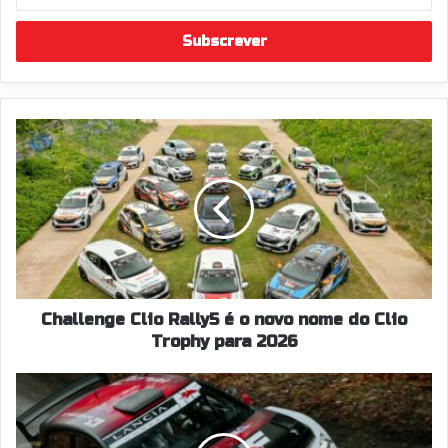
o
seu
endereço
de
email
Challenge
Clio
Rally5
é
o
novo
nome
do
Clio
Trophy
Challenge Clio Rally5 é o novo nome do Clio
para
Trophy para 2026
2026
O
regresso
de
um