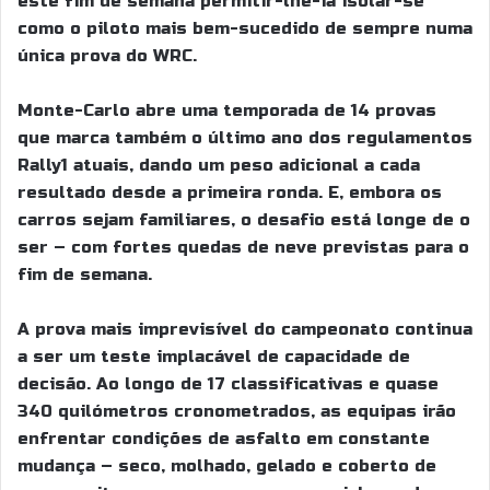
este fim de semana permitir-lhe-ia isolar-se
como o piloto mais bem-sucedido de sempre numa
única prova do WRC.
Monte-Carlo abre uma temporada de 14 provas
que marca também o último ano dos regulamentos
Rally1 atuais, dando um peso adicional a cada
resultado desde a primeira ronda. E, embora os
carros sejam familiares, o desafio está longe de o
ser – com fortes quedas de neve previstas para o
fim de semana.
A prova mais imprevisível do campeonato continua
a ser um teste implacável de capacidade de
decisão. Ao longo de 17 classificativas e quase
340 quilómetros cronometrados, as equipas irão
enfrentar condições de asfalto em constante
mudança – seco, molhado, gelado e coberto de