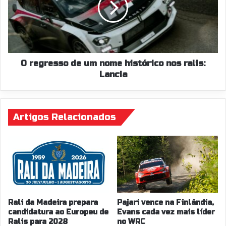
nome
histórico
nos
ralis:
Lancia
O regresso de um nome histórico nos ralis:
Lancia
Artigos Relacionados
Rali da Madeira prepara
Pajari vence na Finlândia,
candidatura ao Europeu de
Evans cada vez mais líder
Ralis para 2028
no WRC