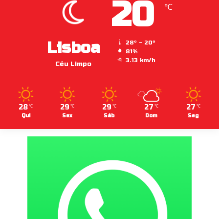
20
℃
Lisboa
28º - 20º
81%
3.13 km/h
Céu Limpo
28
29
29
27
27
℃
℃
℃
℃
℃
Qui
Sex
Sáb
Dom
Seg