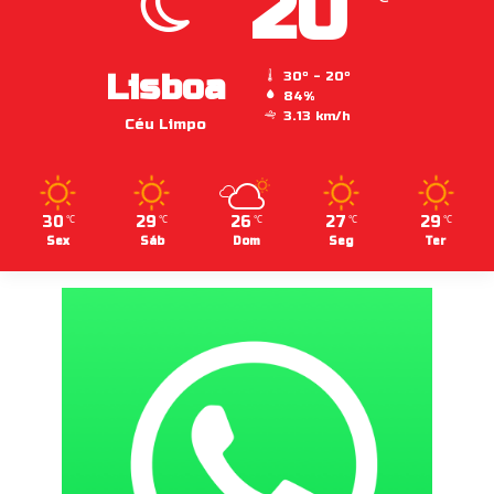
20
Lisboa
30º - 20º
84%
3.13 km/h
Céu Limpo
30
29
26
27
29
℃
℃
℃
℃
℃
Sex
Sáb
Dom
Seg
Ter