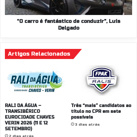
Luís
Delgado
“O carro é fantástico de conduzir", Luís
Delgado
Artigos Relacionados
RALI DA ÁGUA –
Três “mais” candidatos ao
TRANSIBÉRICO
título no CPR em sete
EUROCIDADE CHAVES
possíveis
VERIN 2026 (11 E 12
3 dias atrás
SETEMBRO)
2 dias atrás