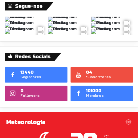
Segue-nos
Redes Sociais
13440
84
Seguidores
Subscritores
0
101000
Followers
Membros
Meteorologia
℃