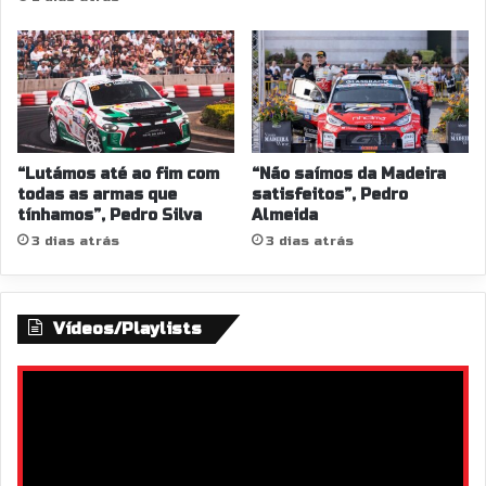
“Lutámos até ao fim com
“Não saímos da Madeira
todas as armas que
satisfeitos”, Pedro
tínhamos”, Pedro Silva
Almeida
3 dias atrás
3 dias atrás
Vídeos/Playlists