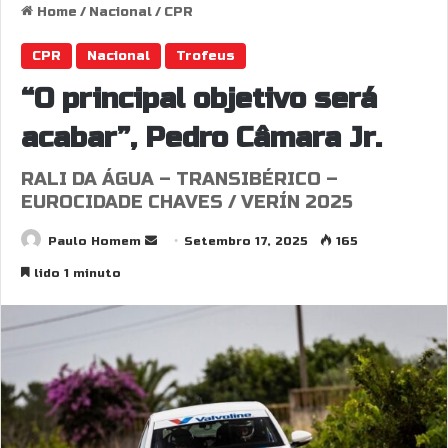
Home
/
Nacional
/
CPR
CPR
Nacional
Trofeus
“O principal objetivo será
acabar”, Pedro Câmara Jr.
RALI DA ÁGUA – TRANSIBÉRICO –
EUROCIDADE CHAVES / VERÍN 2025
Send
Paulo Homem
Setembro 17, 2025
165
an
lido 1 minuto
email