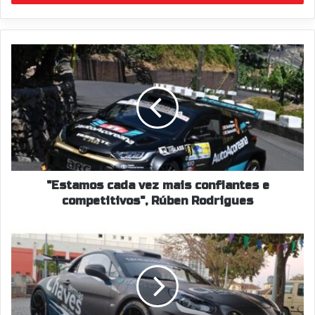
de
email
"Estamos
cada
vez
mais
confiantes
e
competitivos",
Rúben
Rodrigues
"Estamos cada vez mais confiantes e
competitivos", Rúben Rodrigues
“O
carro
é
fantástico
de
conduzir",