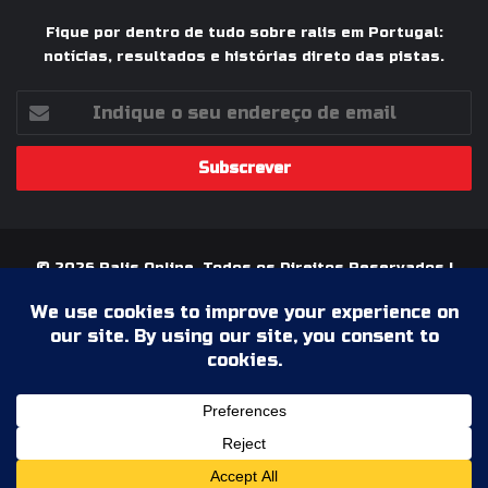
Fique por dentro de tudo sobre ralis em Portugal:
notícias, resultados e histórias direto das pistas.
Indique
o
seu
endereço
de
email
© 2026 Ralis Online, Todos os Direitos Reservados |
Paixão pelos Ralis em Portugal
Termos & Condições
Política de Privacidade
Ficha Técnica
Estatuto Editorial
Facebook
YouTube
Instagram
WhatsApp
Grupo
Facebook