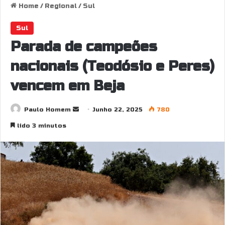
Home
/
Regional
/
Sul
Sul
Parada de campeões
nacionais (Teodósio e Peres)
vencem em Beja
Send
Paulo Homem
Junho 22, 2025
780
an
lido 3 minutos
email