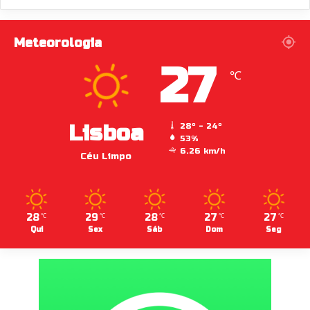
Meteorologia
27
℃
Lisboa
28º - 24º
53%
6.26 km/h
Céu Limpo
28
29
28
27
27
℃
℃
℃
℃
℃
Qui
Sex
Sáb
Dom
Seg