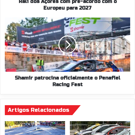
para
Rali dos Açores com pré-acordo com o
2027
Europeu para 2027
Shamir
patrocina
oficialmente
o
Penafiel
Racing
Fest
Shamir patrocina oficialmente o Penafiel
Racing Fest
Artigos Relacionados