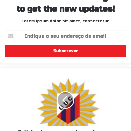
to get the new updates!
Lorem ipsum dolor sit amet, consectetur.
Indique
o
seu
endereço
de
email
Rali
dos
Açores
com
pré-
acordo
com
o
Europeu