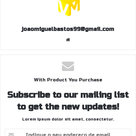
joaomiguelbastos99@gmail.com
W
eb
sit
e
With Product You Purchase
Subscribe to our mailing list
to get the new updates!
Lorem ipsum dolor sit amet, consectetur.
I