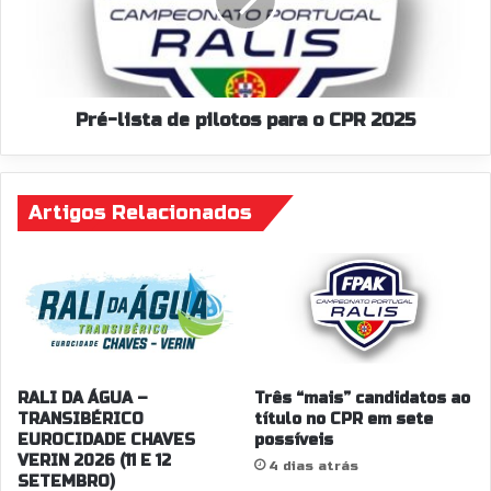
l
l
a
h
i
i
o
s
l
t
t
a
a
s
d
Pré-lista de pilotos para o CPR 2025
.
e
.
p
.
i
"
Artigos Relacionados
l
o
t
o
s
p
a
r
a
RALI DA ÁGUA –
Três “mais” candidatos ao
o
TRANSIBÉRICO
título no CPR em sete
EUROCIDADE CHAVES
possíveis
C
VERIN 2026 (11 E 12
P
4 dias atrás
SETEMBRO)
R