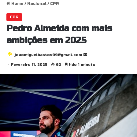
Home
/
Nacional
/
CPR
CPR
Pedro Almeida com mais
ambições em 2025
joaomiguelbastos99@gmail.com
S
e
Fevereiro 11, 2025
62
lido 1 minuto
n
d
a
n
e
m
a
i
l