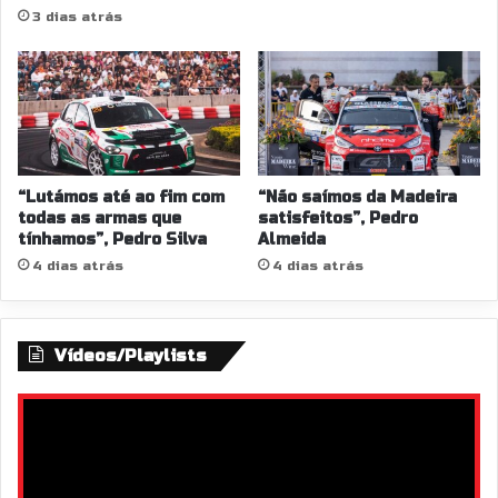
3 dias atrás
2
0
2
5
“Lutámos até ao fim com
“Não saímos da Madeira
todas as armas que
satisfeitos”, Pedro
tínhamos”, Pedro Silva
Almeida
4 dias atrás
4 dias atrás
Vídeos/Playlists