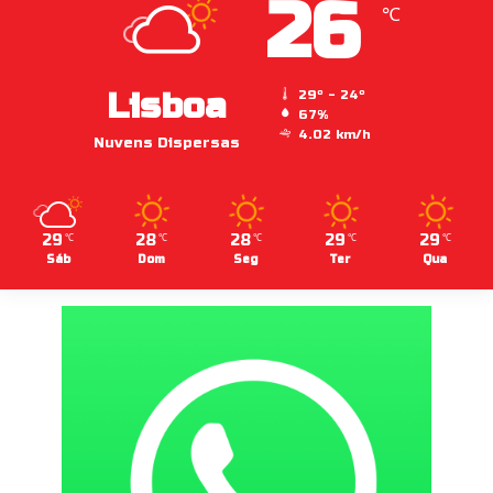
26
℃
Lisboa
29º - 24º
67%
4.02 km/h
Nuvens Dispersas
29
28
28
29
29
℃
℃
℃
℃
℃
Sáb
Dom
Seg
Ter
Qua