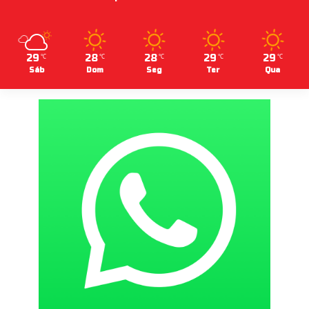
29
28
28
29
29
℃
℃
℃
℃
℃
Sáb
Dom
Seg
Ter
Qua