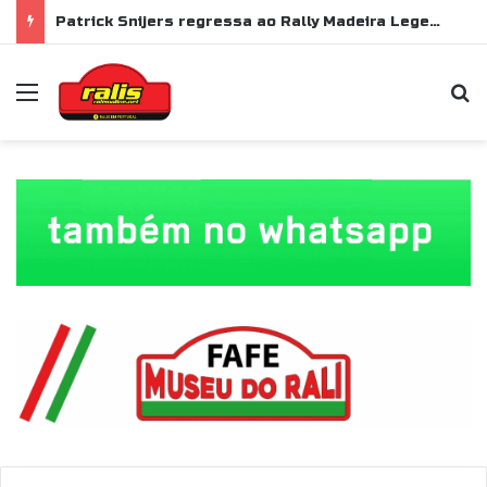
Patrick Snijers regressa ao Rally Madeira Legend com Ford Sierra RS Cosworth
Menu
P