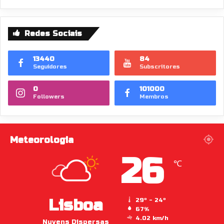
Redes Sociais
13440
84
Seguidores
Subscritores
0
101000
Followers
Membros
Meteorologia
26
℃
Lisboa
29º - 24º
67%
4.02 km/h
Nuvens Dispersas