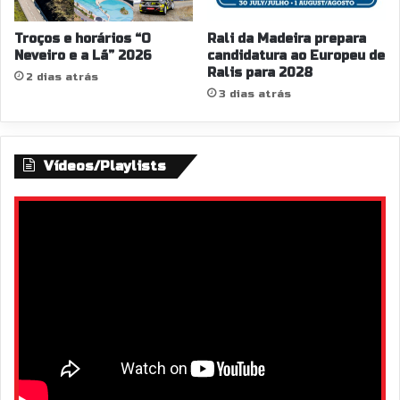
Troços e horários “O
Rali da Madeira prepara
Neveiro e a Lã” 2026
candidatura ao Europeu de
Ralis para 2028
2 dias atrás
3 dias atrás
Vídeos/Playlists