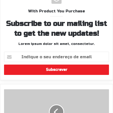
m
With Product You Purchase
Subscribe to our mailing list
to get the new updates!
Lorem ipsum dolor sit amet, consectetur.
I
n
d
i
q
u
e
o
T
s
r
e
o
u
ç
e
o