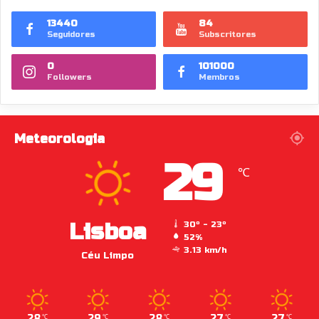
13440
84
Seguidores
Subscritores
0
101000
Followers
Membros
Meteorologia
29
℃
Lisboa
30º - 23º
52%
3.13 km/h
Céu Limpo
28
29
28
27
27
℃
℃
℃
℃
℃