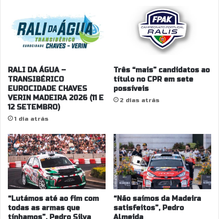
y
R
d
a
e
l
B
i
e
E
j
s
a
p
RALI DA ÁGUA –
Três “mais” candidatos ao
2
u
TRANSIBÉRICO
título no CPR em sete
EUROCIDADE CHAVES
possíveis
0
m
VERIN MADEIRA 2026 (11 E
2
a
2 dias atrás
12 SETEMBRO)
5
n
1 dia atrás
t
e
d
o
D
ã
o
2
“Lutámos até ao fim com
“Não saímos da Madeira
0
todas as armas que
satisfeitos”, Pedro
2
tínhamos”, Pedro Silva
Almeida