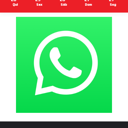
Qui
Sex
Sáb
Dom
Seg