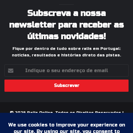
Subscreva a nossa
newsletter para receber as
últimas novidades!
Fique por dentro de tudo sobre ralis em Portugal:
notícias, resultados e histórias direto das pistas.
Indique
o
seu
endereço
de
email
© 2026 Ralis Online, Todos os Direitos Reservados |
Paixão pelos Ralis em Portugal
Termos & Condições
Política de Privacidade