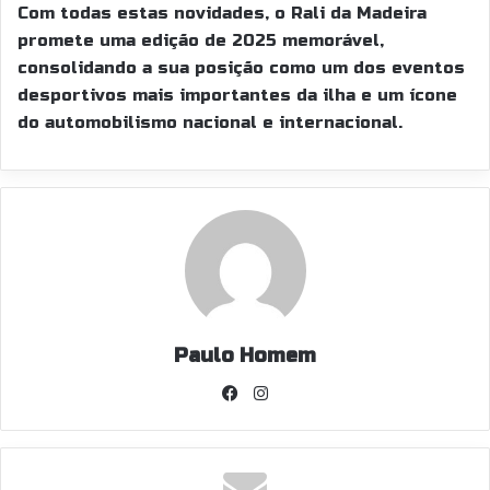
Com todas estas novidades, o Rali da Madeira
promete uma edição de 2025 memorável,
consolidando a sua posição como um dos eventos
desportivos mais importantes da ilha e um ícone
do automobilismo nacional e internacional.
Paulo Homem
Fa
In
ce
st
bo
ag
ok
ra