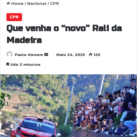
Home
/
Nacional
/
CPR
CPR
Que venha o “novo” Rali da
Madeira
Paulo Homem
S
Maio 24, 2025
120
e
lido 2 minutos
n
d
a
n
e
m
a
i
l