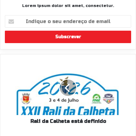
Lorem ipsum dolor sit amet, consectetur.
Indique
o
seu
endereço
de
email
Rali
da
Calheta
está
definido
Rali da Calheta está definido
Troços