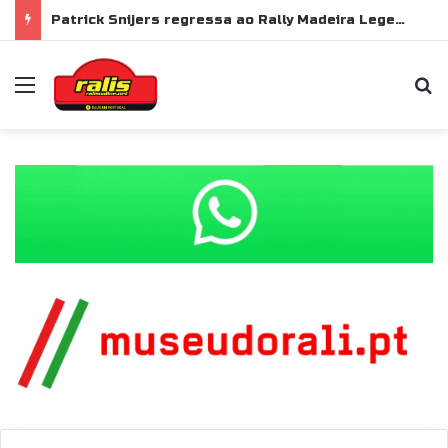
Patrick Snijers regressa ao Rally Madeira Legend com Ford Sierra RS Cosworth
Menu
P