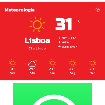
Meteorologia
31
℃
Lisboa
32º - 24º
46%
3.58 km/h
Céu Limpo
31
29
27
27
28
℃
℃
℃
℃
℃
Sex
Sáb
Dom
Seg
Ter