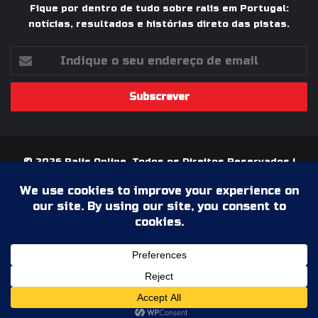
Fique por dentro de tudo sobre ralis em Portugal:
notícias, resultados e histórias direto das pistas.
Indique
o
seu
endereço
de
email
© 2026 Ralis Online, Todos os Direitos Reservados |
Paixão pelos Ralis em Portugal
Termos & Condições
Política de Privacidade
Ficha Técnica
Estatuto Editorial
Facebook
YouTube
Instagram
WhatsApp
Grupo
Facebook