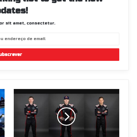
dates!
r sit amet, consectetur.
Evans,
Ogier
ou
Rovanperä:
quem
será
o
próximo