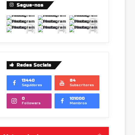
Segue-nos
Redes Sociais
13440
84
Seguidores
Subscritores
0
101000
Followers
Membros