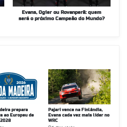
Campeão
do
Evans, Ogier ou Rovanperä: quem
Mundo?
será o próximo Campeão do Mundo?
deira prepara
Pajari vence na Finlândia,
a ao Europeu de
Evans cada vez mais líder no
 2028
WRC