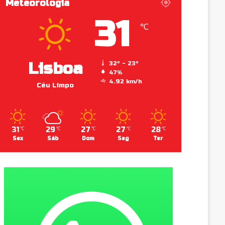
Meteorologia
31
℃
Lisboa
32º - 23º
47%
4.92 km/h
Céu Limpo
31
29
27
27
28
℃
℃
℃
℃
℃
Sex
Sáb
Dom
Seg
Ter