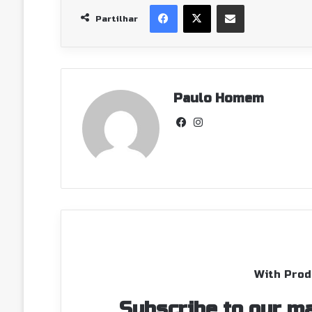
Facebook
X
Partilhar Via Email
Partilhar
Paulo Homem
Facebook
Instagram
With Prod
Subscribe to our ma