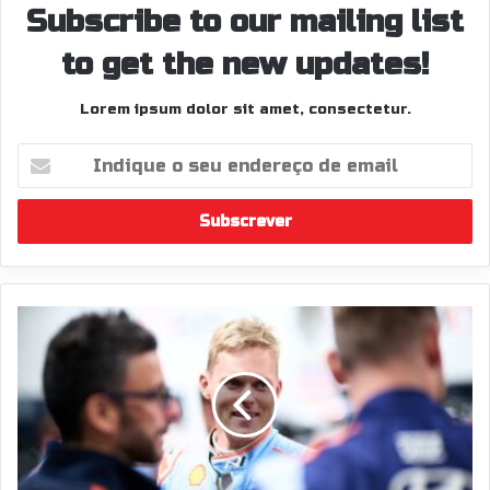
Subscribe to our mailing list
to get the new updates!
Lorem ipsum dolor sit amet, consectetur.
Indique
o
seu
endereço
de
email
"Decidi
fazer
uma
pausa
no
meu
percurso
a