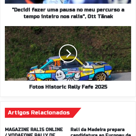
tempo
inteiro
"Decidi fazer uma pausa no meu percurso a
nos
tempo inteiro nos ralis", Ott Tänak
ralis",
Ott
Fotos
Tänak
Historic
Rally
Fafe
2025
Fotos Historic Rally Fafe 2025
Artigos Relacionados
MAGAZINE RALIS ONLINE
Rali da Madeira prepara
/ VODAFONE RALLY DE
candidatura ao Europeu de