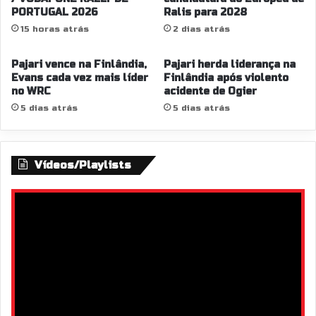
PORTUGAL 2026
Ralis para 2028
15 horas atrás
2 dias atrás
Pajari vence na Finlândia,
Pajari herda liderança na
Evans cada vez mais líder
Finlândia após violento
no WRC
acidente de Ogier
5 dias atrás
5 dias atrás
Vídeos/Playlists