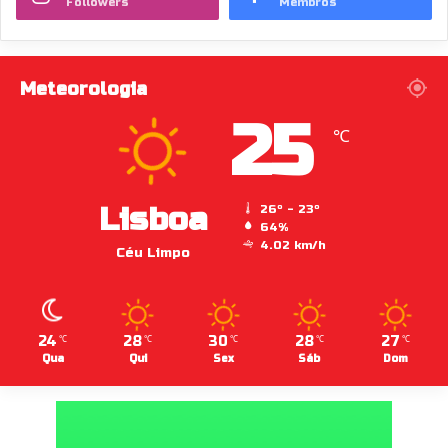
Followers
Membros
Meteorologia
25
℃
Lisboa
26º - 23º
64%
4.02 km/h
Céu Limpo
24
28
30
28
27
℃
℃
℃
℃
℃
Qua
Qui
Sex
Sáb
Dom