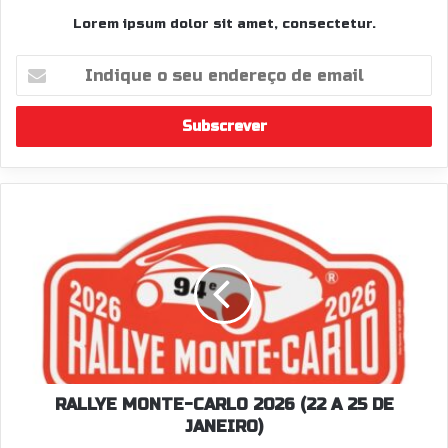
Lorem ipsum dolor sit amet, consectetur.
Indique
o
seu
endereço
de
email
RALLYE
MONTE-
CARLO
2026
(22
A
25
DE
JANEIRO)
RALLYE MONTE-CARLO 2026 (22 A 25 DE
JANEIRO)