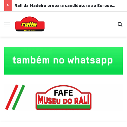
Rali da Madeira prepara candidatura ao Europeu de Ralis para 2028
Menu
P