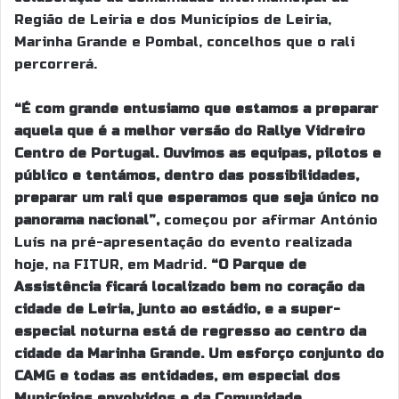
Região de Leiria e dos Municípios de Leiria,
Marinha Grande e Pombal, concelhos que o rali
percorrerá.
“É com grande entusiamo que estamos a preparar
aquela que é a melhor versão do Rallye Vidreiro
Centro de Portugal. Ouvimos as equipas, pilotos e
público e tentámos, dentro das possibilidades,
preparar um rali que esperamos que seja único no
panorama nacional”,
começou por afirmar António
Luís na pré-apresentação do evento realizada
hoje, na FITUR, em Madrid.
“O Parque de
Assistência ficará localizado bem no coração da
cidade de Leiria, junto ao estádio, e a super-
especial noturna está de regresso ao centro da
cidade da Marinha Grande. Um esforço conjunto do
CAMG e todas as entidades, em especial dos
Municípios envolvidos e da Comunidade