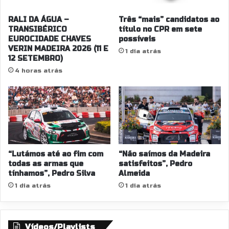
RALI DA ÁGUA –
Três “mais” candidatos ao
TRANSIBÉRICO
título no CPR em sete
EUROCIDADE CHAVES
possíveis
VERIN MADEIRA 2026 (11 E
1 dia atrás
12 SETEMBRO)
4 horas atrás
“Lutámos até ao fim com
“Não saímos da Madeira
todas as armas que
satisfeitos”, Pedro
tínhamos”, Pedro Silva
Almeida
1 dia atrás
1 dia atrás
Vídeos/Playlists