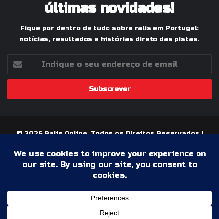
últimas novidades!
Fique por dentro de tudo sobre ralis em Portugal:
notícias, resultados e histórias direto das pistas.
Indique
o
seu
endereço
de
email
© 2026 Ralis Online, Todos os Direitos Reservados |
Paixão pelos Ralis em Portugal
Termos & Condições
Política de Privacidade
Ficha Técnica
Estatuto Editorial
Facebook
YouTube
Instagram
WhatsApp
Grupo