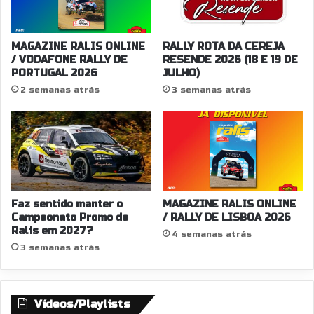
d
ã
o
o
d
u
o
MAGAZINE RALIS ONLINE
RALLY ROTA DA CEREJA
m
c
/ VODAFONE RALLY DE
RESENDE 2026 (18 E 19 DE
n
PORTUGAL 2026
JULHO)
a
o
r
2 semanas atrás
3 semanas atrás
v
r
o
o
S
"
k
o
d
a
Faz sentido manter o
MAGAZINE RALIS ONLINE
F
Campeonato Promo de
/ RALLY DE LISBOA 2026
a
Ralis em 2027?
b
4 semanas atrás
3 semanas atrás
i
a
R
S
Vídeos/Playlists
R