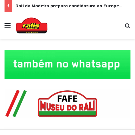
Rali da Madeira prepara candidatura ao Europeu de Ralis para 2028
Menu
P