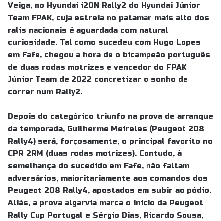
Veiga, no Hyundai i20N Rally2 do Hyundai Júnior
Team FPAK, cuja estreia no patamar mais alto dos
ralis nacionais é aguardada com natural
curiosidade. Tal como sucedeu com Hugo Lopes
em Fafe, chegou a hora de o bicampeão português
de duas rodas motrizes e vencedor do FPAK
Júnior Team de 2022 concretizar o sonho de
correr num Rally2.
Depois do categórico triunfo na prova de arranque
da temporada, Guilherme Meireles (Peugeot 208
Rally4) será, forçosamente, o principal favorito no
CPR 2RM (duas rodas motrizes). Contudo, à
semelhança do sucedido em Fafe, não faltam
adversários, maioritariamente aos comandos dos
Peugeot 208 Rally4, apostados em subir ao pódio.
Aliás, a prova algarvia marca o início da Peugeot
Rally Cup Portugal e Sérgio Dias, Ricardo Sousa,