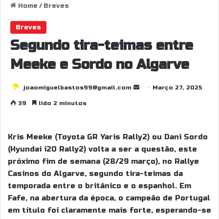
Home
/
Breves
Breves
Segundo tira-teimas entre
Meeke e Sordo no Algarve
joaomiguelbastos99@gmail.com
S
Março 27, 2025
e
39
lido 2 minutos
n
d
a
Kris Meeke (Toyota GR Yaris Rally2) ou Dani Sordo
n
(Hyundai i20 Rally2) volta a ser a questão, este
e
próximo fim de semana (28/29 março), no Rallye
m
Casinos do Algarve, segundo tira-teimas da
a
temporada entre o britânico e o espanhol. Em
i
Fafe, na abertura da época, o campeão de Portugal
l
em título foi claramente mais forte, esperando-se