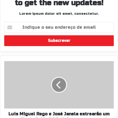
to get the new updates!
Lorem ipsum dolor sit amet, consectetur.
I
n
d
i
q
u
e
o
L
s
u
e
í
u
s
e
M
n
i
d
g
e
u
r
e
e
l
Luís Miguel Rego e José Janela estrearão um