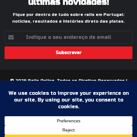
últimas novidades!
Fique por dentro de tudo sobre ralis em Portugal:
notícias, resultados e histórias direto das pistas.
Indique
o
seu
endereço
de
email
© 2026 Ralis Online, Todos os Direitos Reservados |
Paixão pelos Ralis em Portugal
Termos & Condições
Política de Privacidade
Ficha Técnica
Estatuto Editorial
Facebook
YouTube
Instagram
WhatsApp
Grupo