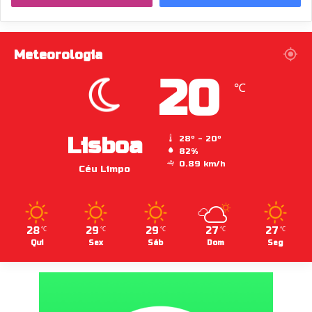
Meteorologia
20
℃
Lisboa
28º - 20º
82%
0.89 km/h
Céu Limpo
28
29
29
27
27
℃
℃
℃
℃
℃
Qui
Sex
Sáb
Dom
Seg