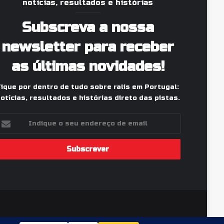
notícias, resultados e histórias
Subscreva a nossa
newsletter para receber
as últimas novidades!
Fique por dentro de tudo sobre ralis em Portugal:
otícias, resultados e histórias direto das pistas.
ndique
eu
ndereço
e
mail