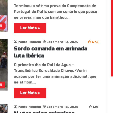
Terminou a sétima prova do Campeonato de
Portugal de Ralis com um cenário que pouco
se previa, mas que baralhou…
R
Ler Mais »
Paulo Homem
Setembro 19, 2025
674
Sordo comanda em animada
luta ibérica
O primeiro dia do Rali da Água –
Transibérico Eurocidade Chaves-Verín
acabou por ter uma animação adicional, que
se atribui,…
R
Ler Mais »
Paulo Homem
Setembro 18, 2025
126