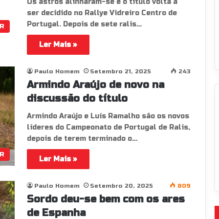
Os astros alinharam-se e o título volta a
ser decidido no Rallye Vidreiro Centro de
Portugal. Depois de sete ralis…
R
Ler Mais »
Paulo Homem
Setembro 21, 2025
243
Armindo Araújo de novo na
discussão do título
Armindo Araújo e Luís Ramalho são os novos
líderes do Campeonato de Portugal de Ralis,
depois de terem terminado o…
R
Ler Mais »
Paulo Homem
Setembro 20, 2025
809
Sordo deu-se bem com os ares
de Espanha