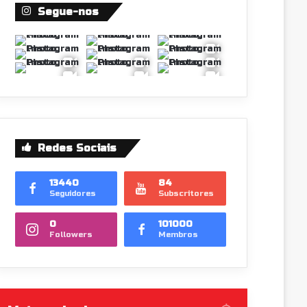
Segue-nos
Redes Sociais
13440
84
Seguidores
Subscritores
0
101000
Followers
Membros