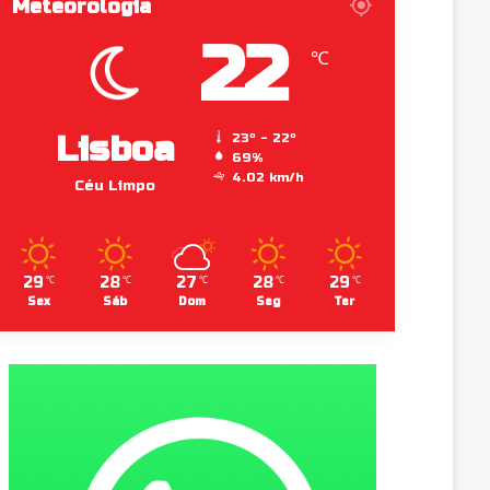
Meteorologia
22
℃
Lisboa
23º - 22º
69%
4.02 km/h
Céu Limpo
29
28
27
28
29
℃
℃
℃
℃
℃
Sex
Sáb
Dom
Seg
Ter