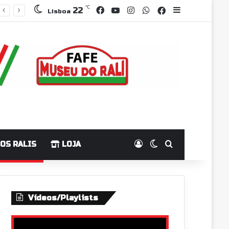
℃
Facebook
YouTube
Instagram
WhatsApp
22
Grupo Facebo
Sidebar
Lisboa
Log In
Switch skin
Pesquisar p
OS RALIS
LOJA
Vídeos/Playlists