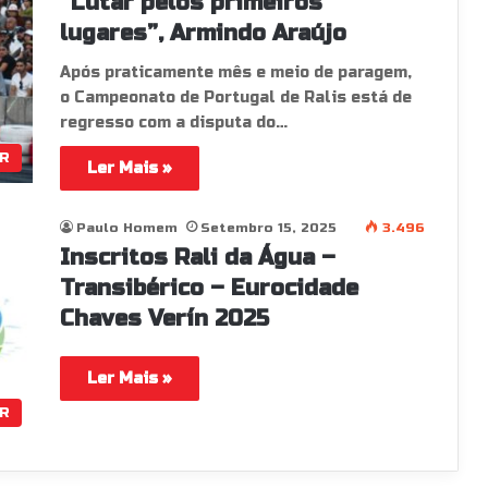
“Lutar pelos primeiros
lugares”, Armindo Araújo
Após praticamente mês e meio de paragem,
o Campeonato de Portugal de Ralis está de
regresso com a disputa do…
R
Ler Mais »
Paulo Homem
Setembro 15, 2025
3.496
Inscritos Rali da Água –
Transibérico – Eurocidade
Chaves Verín 2025
Ler Mais »
R