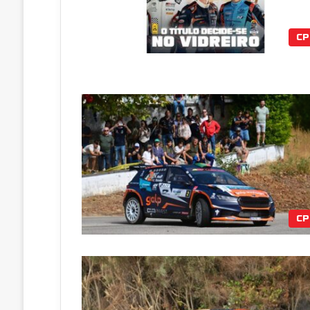
CP
CP