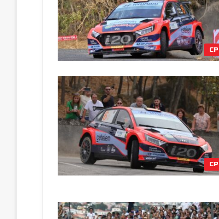
CP
CP