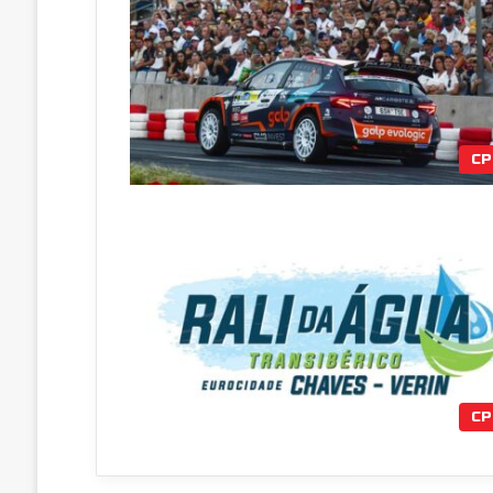
CP
CP