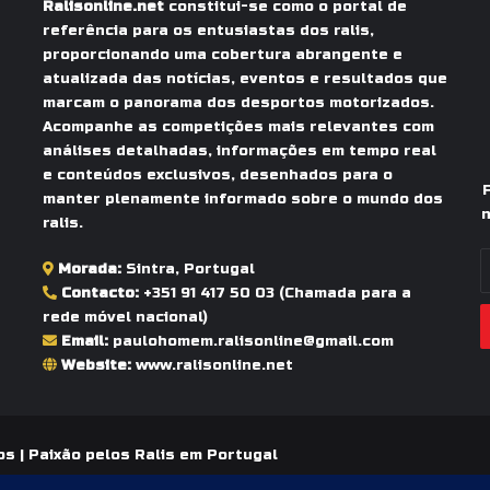
Ralisonline.net
constitui-se como o portal de
referência para os entusiastas dos ralis,
proporcionando uma cobertura abrangente e
atualizada das notícias, eventos e resultados que
marcam o panorama dos desportos motorizados.
Acompanhe as competições mais relevantes com
análises detalhadas, informações em tempo real
e conteúdos exclusivos, desenhados para o
manter plenamente informado sobre o mundo dos
n
ralis.
I
Morada:
Sintra, Portugal
o
Contacto:
+351 91 417 50 03
(Chamada para a
s
rede móvel nacional)
e
Email:
paulohomem.ralisonline@gmail.com
d
Website:
www.ralisonline.net
e
os |
Paixão pelos Ralis em Portugal
Facebook
YouTube
Instagram
WhatsApp