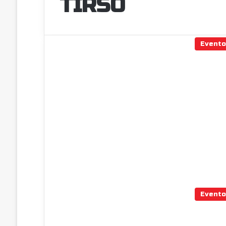
TIRSO
Event
Event