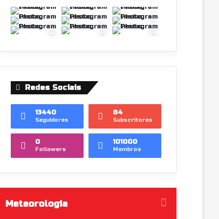
Redes Sociais
13440
84
Seguidores
Subscritores
0
101000
Followers
Membros
Meteorologia