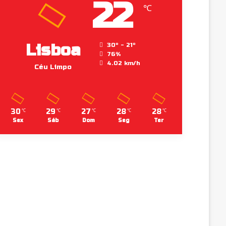
22
℃
Lisboa
30º - 21º
76%
4.02 km/h
Céu Limpo
30
29
27
28
28
℃
℃
℃
℃
℃
Sex
Sáb
Dom
Seg
Ter