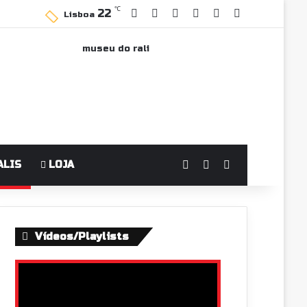
℃
22
Facebook
YouTube
Instagram
WhatsApp
Grupo Faceboo
Sidebar
Lisboa
Log In
Switch skin
Pesquisar po
ALIS
LOJA
Vídeos/Playlists