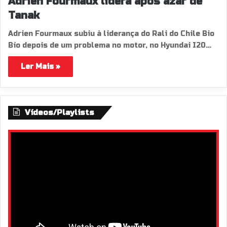
Adrien Fourmaux lidera após azar de
Tanak
Adrien Fourmaux subiu à liderança do Rali do Chile Bio
Bío depois de um problema no motor, no Hyundai I20…
Ler Mais »
Vídeos/Playlists