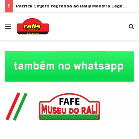
Patrick Snijers regressa ao Rally Madeira Legend com Ford Sierra RS Cosworth
Menu
P