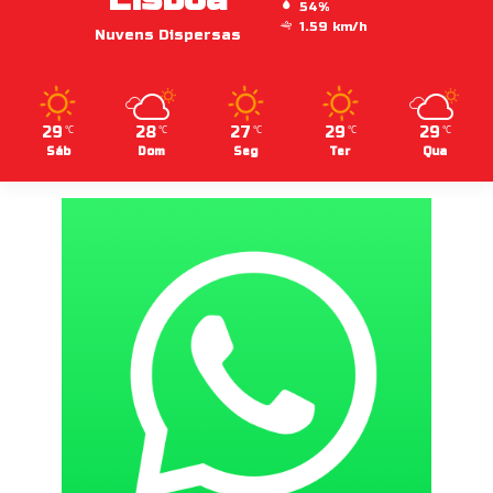
54%
1.59 km/h
Nuvens Dispersas
29
28
27
29
29
℃
℃
℃
℃
℃
Sáb
Dom
Seg
Ter
Qua