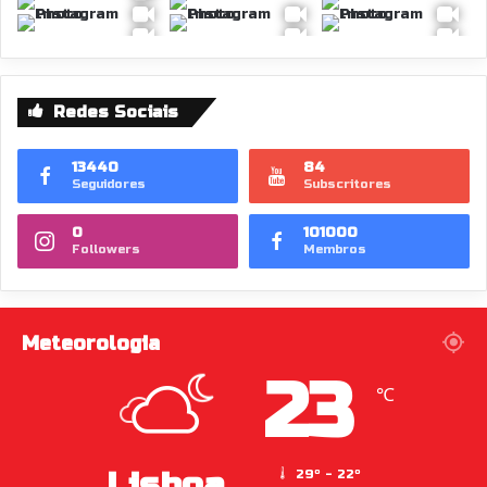
Redes Sociais
13440
84
Seguidores
Subscritores
0
101000
Followers
Membros
Meteorologia
23
℃
Lisboa
29º - 22º