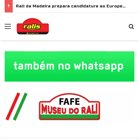
Rali da Madeira prepara candidatura ao Europeu de Ralis para 2028
Menu
P