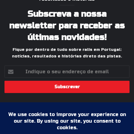
Subscreva a nossa
newsletter para receber as
últimas novidades!
Fique por dentro de tudo sobre ralis em Portugal:
notícias, resultados e histórias direto das pistas.
Indique
o
seu
endereço
de
email
© 2026 Ralis Online, Todos os Direitos Reservados |
Paixão pelos Ralis em Portugal
Termos & Condições
Política de Privacidade