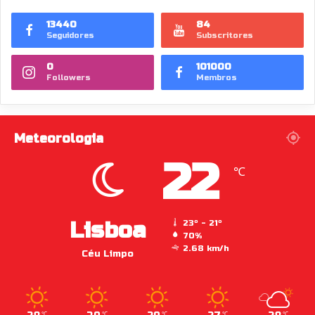
13440
84
Seguidores
Subscritores
0
101000
Followers
Membros
Meteorologia
22
℃
Lisboa
23º - 21º
70%
2.68 km/h
Céu Limpo
℃
℃
℃
℃
℃