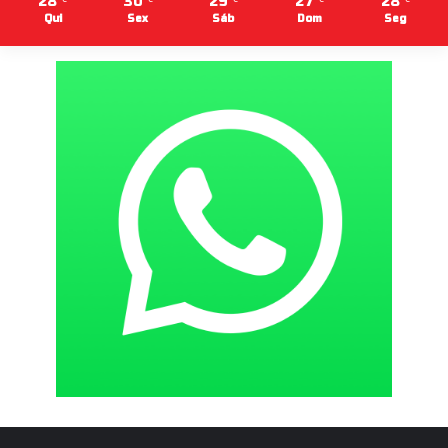
28
30
29
27
28
Qui
Sex
Sáb
Dom
Seg