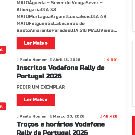
MAIOÁgueda – Sever do VougaSever –
AlbergariaDIA 38
MAIOMortáguaArganilLousãGóisDIA 49
MAIOFelgueirasCabeceiras de
BastoAmaranteParedesDIA 510 MAIOVieira…
Ler Mais »
al
Paulo Homem
Abril 15, 2026
4.991
Inscritos Vodafone Rally de
Portugal 2026
PEDIR UM EXEMPLAR
Ler Mais »
al
Paulo Homem
Março 20, 2026
46.428
Troços e horários Vodafone
Rally de Portugal 2026