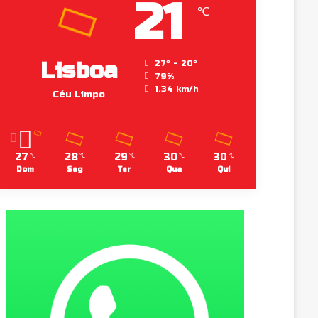
21
℃
Lisboa
27º - 20º
79%
1.34 km/h
Céu Limpo
27
28
29
30
30
℃
℃
℃
℃
℃
Dom
Seg
Ter
Qua
Qui