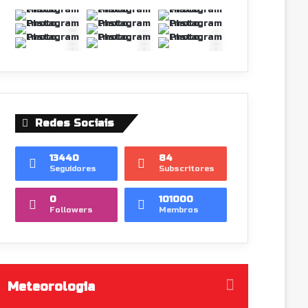
Redes Sociais
13440
84
Seguidores
Subscritores
0
101000
Followers
Membros
Meteorologia