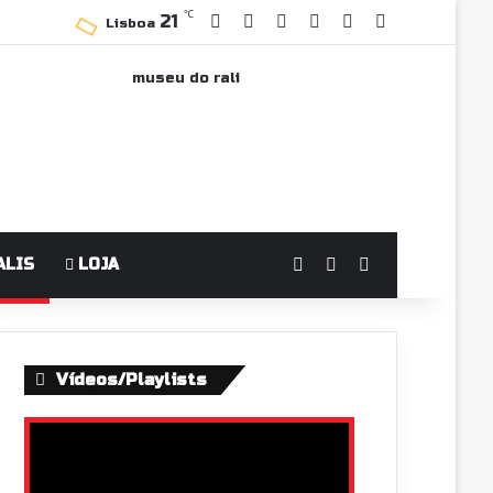
℃
21
Facebook
YouTube
Instagram
WhatsApp
Grupo Faceboo
Sidebar
Lisboa
Log In
Switch skin
Pesquisar po
ALIS
LOJA
Vídeos/Playlists