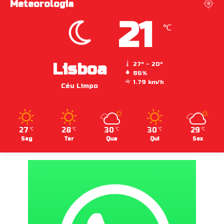
Meteorologia
21
℃
Lisboa
27º - 20º
86%
1.79 km/h
Céu Limpo
27
28
30
30
29
℃
℃
℃
℃
℃
Seg
Ter
Qua
Qui
Sex