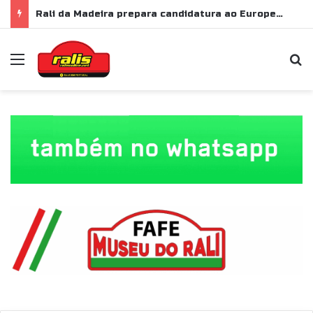
Rali da Madeira prepara candidatura ao Europeu de Ralis para 2028
Menu
P