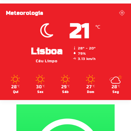
Meteorologia
21
℃
Lisboa
28º - 20º
79%
3.13 km/h
Céu Limpo
28
30
29
27
28
℃
℃
℃
℃
℃
Qui
Sex
Sáb
Dom
Seg