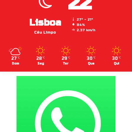
22
Lisboa
27º - 21º
84%
2.37 km/h
Céu Limpo
27
28
29
30
30
℃
℃
℃
℃
℃
Dom
Seg
Ter
Qua
Qui