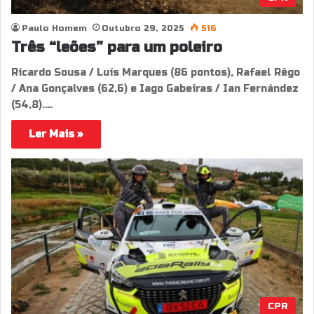
Paulo Homem
Outubro 29, 2025
516
Três “leões” para um poleiro
Ricardo Sousa / Luís Marques (86 pontos), Rafael Rêgo
/ Ana Gonçalves (62,6) e Iago Gabeiras / Ian Fernández
(54,8).…
Ler Mais »
CPR