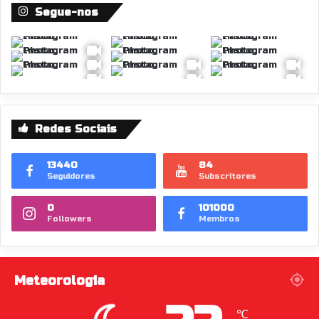
Segue-nos
Redes Sociais
13440
84
Seguidores
Subscritores
0
101000
Followers
Membros
Meteorologia
℃