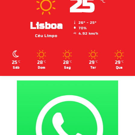
25
℃
Lisboa
26º - 25º
70%
4.92 km/h
Céu Limpo
25
28
28
29
29
℃
℃
℃
℃
℃
Sáb
Dom
Seg
Ter
Qua