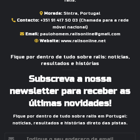
ralis.
Morada:
Sintra, Portugal
Contacto:
+351 91 417 50 03
(Chamada para a rede
móvel nacional)
Email:
paulohomem.ralisonline@gmail.com
Website:
www.ralisonline.net
Fique por dentro de tudo sobre ralis: notícias,
resultados e histórias
Subscreva a nossa
newsletter para receber as
últimas novidades!
Fique por dentro de tudo sobre ralis em Portugal:
notícias, resultados e histórias direto das pistas.
Indique