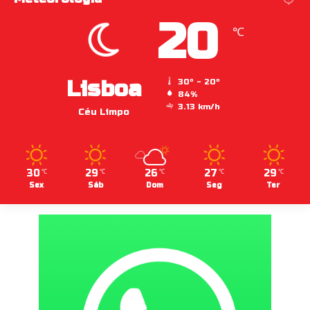
20
℃
Lisboa
30º - 20º
84%
3.13 km/h
Céu Limpo
30
29
26
27
29
℃
℃
℃
℃
℃
Sex
Sáb
Dom
Seg
Ter