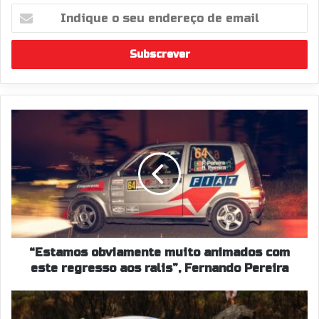
Indique
o
seu
endereço
de
email
“Estamos
obviamente
muito
animados
com
este
regresso
aos
ralis”,
Fernando
“Estamos obviamente muito animados com
Pereira
este regresso aos ralis”, Fernando Pereira
Três
"leões"