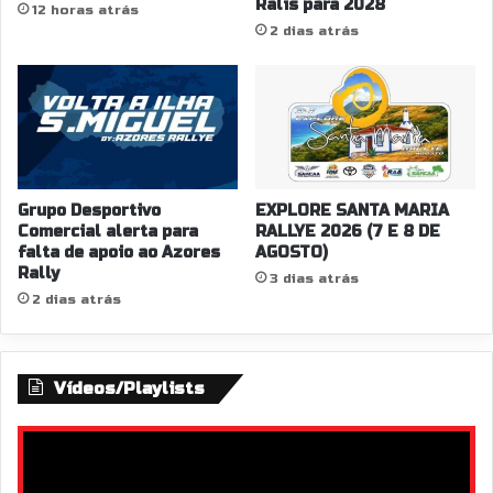
Ralis para 2028
12 horas atrás
2 dias atrás
Grupo Desportivo
EXPLORE SANTA MARIA
Comercial alerta para
RALLYE 2026 (7 E 8 DE
falta de apoio ao Azores
AGOSTO)
Rally
3 dias atrás
2 dias atrás
Vídeos/Playlists