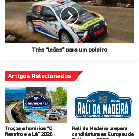
para
um
poleiro
Três "leões" para um poleiro
Artigos Relacionados
Troços e horários “O
Rali da Madeira prepara
Neveiro e a Lã” 2026
candidatura ao Europeu de