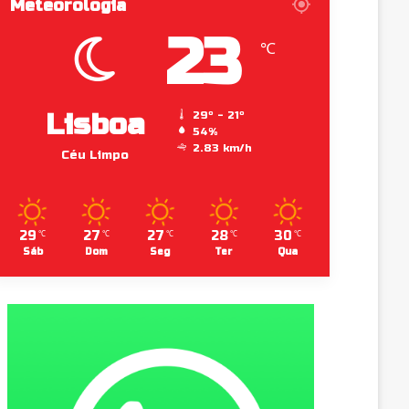
Meteorologia
23
℃
Lisboa
29º - 21º
54%
2.83 km/h
Céu Limpo
29
27
27
28
30
℃
℃
℃
℃
℃
Sáb
Dom
Seg
Ter
Qua