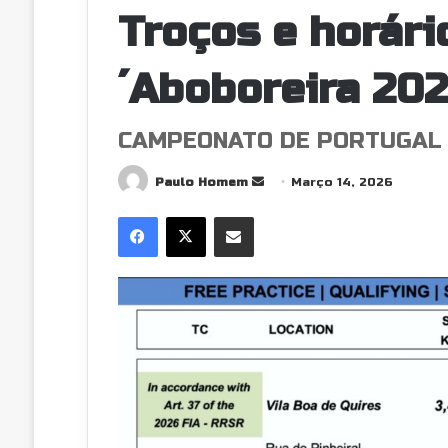
Troços e horári
´Aboboreira 20
CAMPEONATO DE PORTUGAL 
Send
Paulo Homem
Março 14, 2026
an
Facebook
X
Partilhar Via Email
email