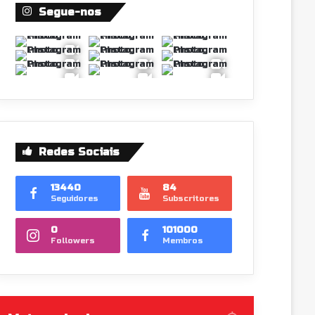
Segue-nos
Redes Sociais
13440
84
Seguidores
Subscritores
0
101000
Followers
Membros