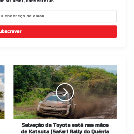
r sit amet, consectetur.
Salvação
da
Toyota
está
nas
mãos
de
Katsuta
(Safari
Rally
Salvação da Toyota está nas mãos
do
de Katsuta (Safari Rally do Quénia