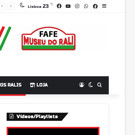
Facebook
YouTube
Instagram
WhatsApp
℃
Grupo Faceboo
Sidebar
23
Lisboa
Log In
Switch skin
Pesquisar p
OS RALIS
LOJA
Vídeos/Playlists