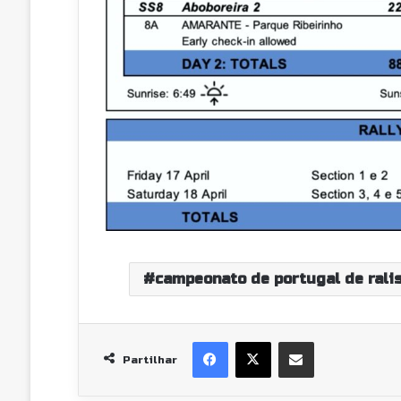
campeonato de portugal de rali
Facebook
X
Partilhar Via Email
Partilhar