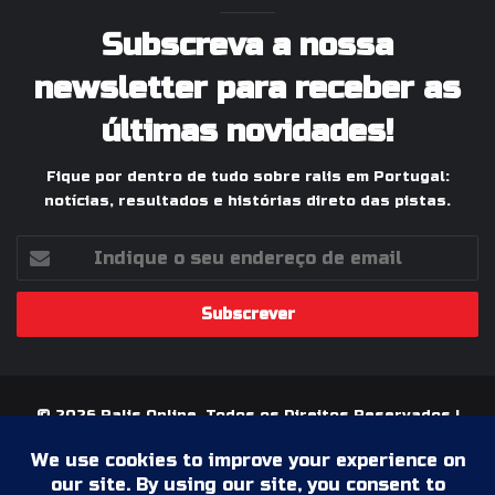
Subscreva a nossa
newsletter para receber as
últimas novidades!
Fique por dentro de tudo sobre ralis em Portugal:
notícias, resultados e histórias direto das pistas.
Indique
o
seu
endereço
de
email
© 2026 Ralis Online, Todos os Direitos Reservados |
Paixão pelos Ralis em Portugal
Termos & Condições
Política de Privacidade