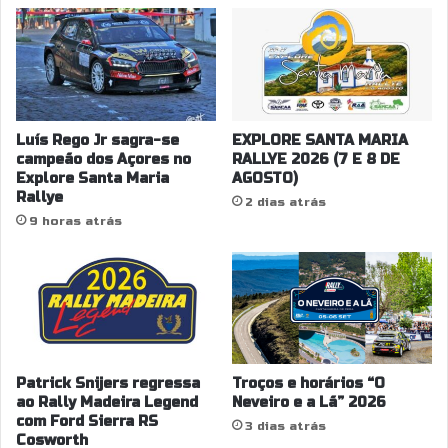
Luís Rego Jr sagra-se
EXPLORE SANTA MARIA
campeão dos Açores no
RALLYE 2026 (7 E 8 DE
Explore Santa Maria
AGOSTO)
Rallye
2 dias atrás
9 horas atrás
Patrick Snijers regressa
Troços e horários “O
ao Rally Madeira Legend
Neveiro e a Lã” 2026
com Ford Sierra RS
3 dias atrás
Cosworth