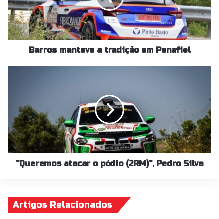
Penafiel
Barros manteve a tradição em Penafiel
"Queremos
atacar
o
pódio
(2RM)",
Pedro
Silva
"Queremos atacar o pódio (2RM)", Pedro Silva
Artigos Relacionados