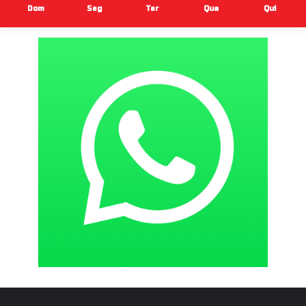
Dom
Seg
Ter
Qua
Qui