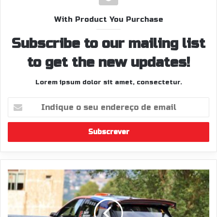
With Product You Purchase
Subscribe to our mailing list
to get the new updates!
Lorem ipsum dolor sit amet, consectetur.
Indique
o
seu
endereço
de
email
Barros
manteve
a
tradição
em