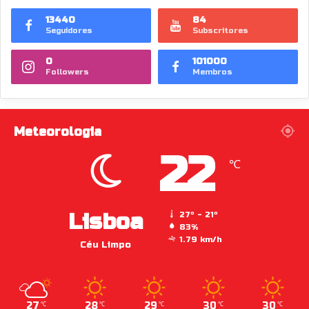
13440
84
Seguidores
Subscritores
0
101000
Followers
Membros
Meteorologia
22
℃
Lisboa
27º - 21º
83%
1.79 km/h
Céu Limpo
27
28
29
30
30
℃
℃
℃
℃
℃