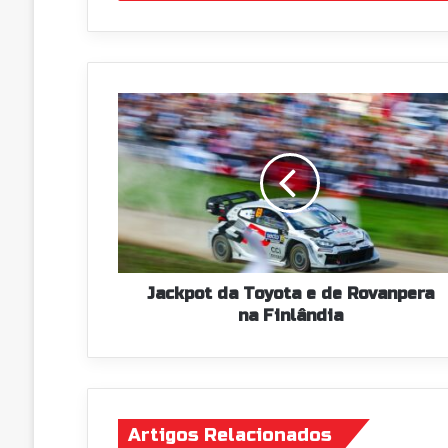
de
email
Jackpot
da
Toyota
e
de
Rovanpera
na
Finlândia
Jackpot da Toyota e de Rovanpera
na Finlândia
Artigos Relacionados