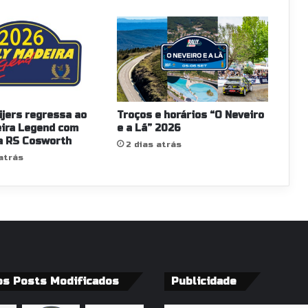
ijers regressa ao
Troços e horários “O Neveiro
eira Legend com
e a Lã” 2026
a RS Cosworth
2 dias atrás
atrás
os Posts Modificados
Publicidade