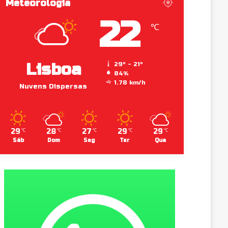
Meteorologia
22
℃
Lisboa
29º - 21º
84%
1.78 km/h
Nuvens Dispersas
29
28
27
29
29
℃
℃
℃
℃
℃
Sáb
Dom
Seg
Ter
Qua