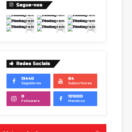
Segue-nos
Redes Sociais
13440
84
Seguidores
Subscritores
0
101000
Followers
Membros