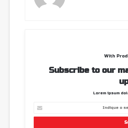
With Prod
Subscribe to our ma
up
Lorem ipsum dolo
Indique
o
seu
endereço