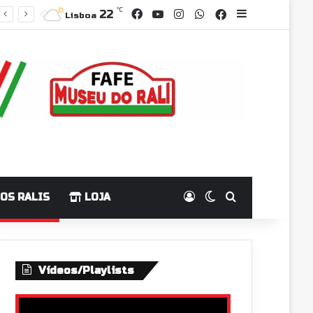
Facebook
YouTube
Instagram
WhatsApp
℃
Grupo Faceboo
Sidebar
22
Lisboa
Log In
Switch skin
Pesquisar p
OS RALIS
LOJA
Vídeos/Playlists