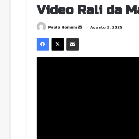
Video Rali da M
Send
Paulo Homem
Agosto 3, 2025
an
Facebook
X
Partilhar Via Email
email