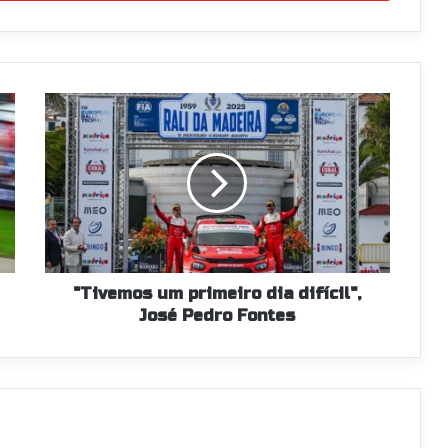
"Tivemos
um
primeiro
dia
difícil",
José
Pedro
Fontes
"Tivemos um primeiro dia difícil",
José Pedro Fontes