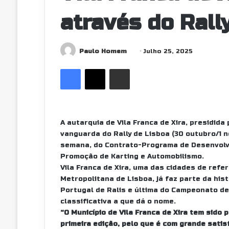
através do Rall
Send
Paulo Homem
Julho 25, 2025
an
Facebook
X
Partilhar Via Email
email
A autarquia de Vila Franca de Xira, presidid
vanguarda do Rally de Lisboa (30 outubro/1 
semana, do Contrato-Programa de Desenvolv
Promoção de Karting e Automobilismo.
Vila Franca de Xira, uma das cidades de refer
Metropolitana de Lisboa, já faz parte da hist
Portugal de Ralis e última do Campeonato de 
classificativa a que dá o nome.
“O Município de Vila Franca de Xira tem sido 
primeira edição, pelo que é com grande sati