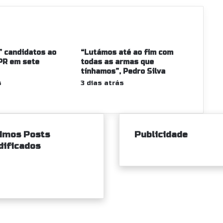
Viseu
Dão
Lafões
2025
” candidatos ao
“Lutámos até ao fim com
CPR em sete
todas as armas que
tínhamos”, Pedro Silva
s
3 dias atrás
imos Posts
Publicidade
dificados