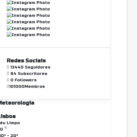
Redes Sociais
13440
Seguidores
84
Subscritores
0
Followers
101000
Membros
Meteorologia
Lisboa
éu Limpo
℃
20
0º - 20º