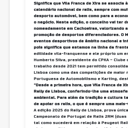
Significa que Vila Franca de Xira se associa
calendário nacional de ralis, sempre com mu
desporto automóvel, bem como para a econom
o negócio. Nesta edição, o concelho vai ter 
nomeadamente em Cachoeiras, valorizando as 
promoção de desportos diferenciadores. O M
eventos desportivos de âmbito nacional e in
pois significa que estamos na linha da frent
edilidade vila-franquense e ele próprio um 
Humberto Silva, presidente do CPKA – Clube 
trabalho desde 2021 tem permitido consolid
Lisboa como uma das competições de maior n
Portuguesa de Automobilismo e Karting, des
“Desde a primeira hora, que Vila Franca de Xi
Rally de Lisboa, conferindo-lhe uma atmosfe
ambiental. Para além da tradição e cultura t
de apoiar os ralis, o que é sempre uma mais
A edição 2025 do Rally de Lisboa, prova únic
Campeonato de Portugal de Ralis 2RM (duas 
tal como sucederá em relação à Peugeot Rall