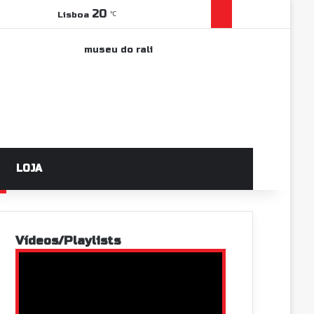
Facebook
YouTube
Instagram
WhatsApp
Grupo Faceboo
Sidebar
20
Lisboa
℃
Log In
Switch skin
Pesquisar po
LOJA
Vídeos/Playlists