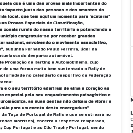
 àquela que é uma das provas mais importantes do
ito impacto junto das pessoas e dos amantes do
ia local, que tem aqui um momento para ‘acelerar’
duas Provas Especiais de Classificação,
zonais rurais do nosso território e potenciando a
unicípio congratula-se por receber grandes
ternacional, envolvendo o movimento associativo,
e”
, sublinha Fernando Paulo Ferreira, líder da
entusiasta do desporto automóvel.
de Promoção de Karting e Automobilismo, cujo
ar de uma forma muito bem sustentada o Rally de
otoriedade no calendário desportivo da Federação
tacou:
ra e o seu território aderiram de alma e coração ao
ra especial pelo seu enquadramento paisagístico e
auromáquica, as suas gentes não deixam de vibrar e
-valia para um evento desta envergadura”
.
a da Taça de Portugal de Ralis e que se estreará no
C
rodas motrizes), encerra a respetiva temporada,
y Cup Portugal e ao Clio Trophy Portugal, sendo
3