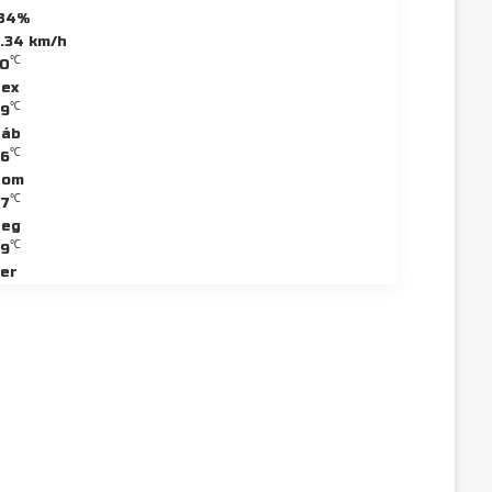
84%
1.34 km/h
℃
0
ex
℃
9
Sáb
℃
6
Dom
℃
7
Seg
℃
9
er