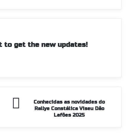
st to get the new updates!
Conhecidas
Conhecidas as novidades do
as
Rallye Constálica Viseu Dão
novidades
Lafões 2025
do
Rallye
Constálica