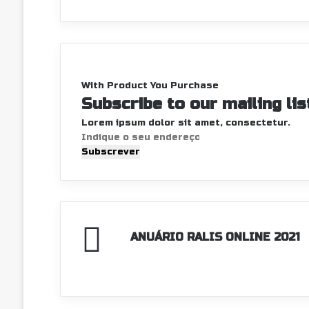
With Product You Purchase
Subscribe to our mailing li
Lorem ipsum dolor sit amet, consectetur.
Indique
o
seu
endereço
de
email
ANUÁRIO
ANUÁRIO RALIS ONLINE 2021
RALIS
ONLINE
2021