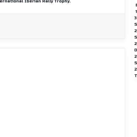
ernational Iberian Rally Trophy.
3
S
2
2
2
2
T