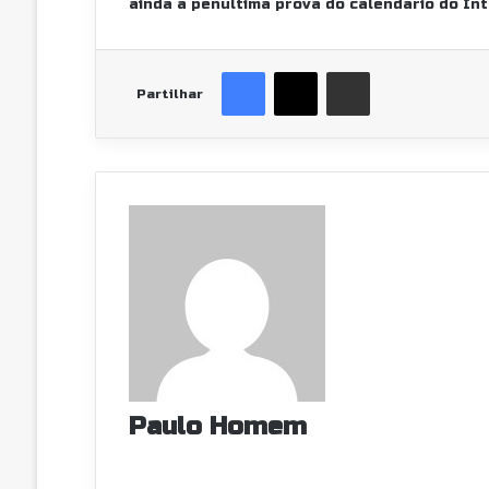
ainda a penúltima prova do calendário do Int
Facebook
X
Partilhar Via Email
Partilhar
Paulo Homem
Facebook
Instagram